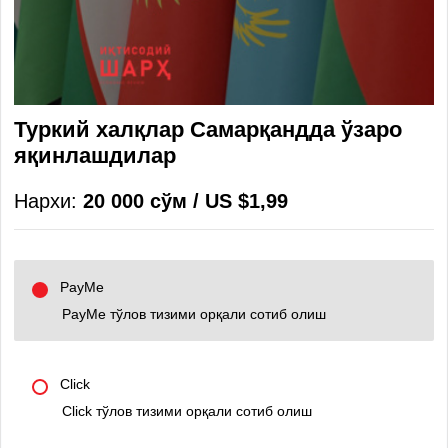
Туркий халқлар Самарқандда ўзаро
яқинлашдилар
Нархи:
20 000 сўм / US $1,99
PayMe
PayMe тўлов тизими орқали сотиб олиш
Click
Click тўлов тизими орқали сотиб олиш