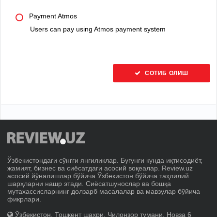
Payment Atmos
Users can pay using Atmos payment system
СОТИБ ОЛИШ
Ўзбекистондаги сўнгги янгиликлар. Бугунги кунда иқтисодиёт,
жамият, бизнес ва сиёсатдаги асосий воқеалар. Review.uz
асосий йўналишлар бўйича Ўзбекистон бўйича таҳлилий
шарҳларни нашр этади. Сиёсатшунослар ва бошқа
мутахассисларнинг долзарб масалалар ва мавзулар бўйича
фикрлари.
Ўзбекистон, Тошкент шаҳри, Чилонзор тумани, Новза 6