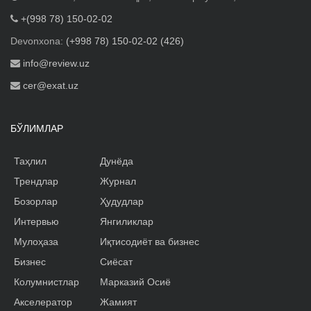
+(998 78) 150-02-02
Devonxona:
(+998 78) 150-02-02 (426)
info@review.uz
cer@exat.uz
БЎЛИМЛАР
Таҳлил
Дунёда
Трендлар
Журнал
Бозорлар
Ҳудудлар
Интервью
Янгиликлар
Мулоҳаза
Иқтисодиёт ва бизнес
Бизнес
Сиёсат
Колумнистлар
Марказий Осиё
Акселератор
Жамият