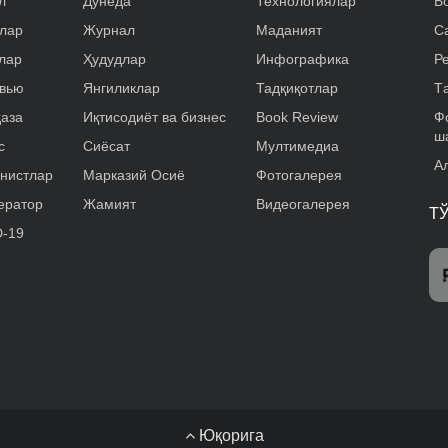
л
Дунёда
Технологиялар
Б
лар
Журнал
Маданият
С
лар
Ҳудудлар
Инфографика
Р
вью
Янгиликлар
Тадқиқотлар
T
аза
Иқтисодиёт ва бизнес
Book Review
Ф
ш
с
Сиёсат
Мултимедиа
А
нистлар
Марказий Осиё
Фотогалерея
ератор
Жамият
Видеогалерея
Т
-19
Юқорига