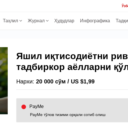
Ўзб
Таҳлил
Журнал
Ҳудудлар
Инфографика
Тадқ
Яшил иқтисодиётни ри
тадбиркор аёлларни қў
Нархи:
20 000 сўм / US $1,99
PayMe
PayMe тўлов тизими орқали сотиб олиш