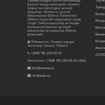
Таҳли
Ўзбекистондаги сўнгги янгиликлар.
Бугунги кунда иқтисодиёт, жамият,
Тренд
бизнес ва сиёсатдаги асосий
воқеалар. Review.uz асосий
Бозор
йўналишлар бўйича Ўзбекистон
бўйича таҳлилий шарҳларни нашр
Интер
этади. Сиёсатшунослар ва бошқа
мутахассисларнинг долзарб
Мулоҳ
масалалар ва мавзулар бўйича
фикрлари.
Бизне
Колум
Ўзбекистон, Тошкент шаҳри,
Чилонзор тумани, Новза 6
Аксел
+(998 78) 150-02-02
COVID
Devonxona:
(+998 78) 150-02-02 (426)
info@review.uz
cer@exat.uz