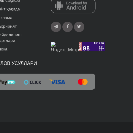
ош саҳифа
айт ҳақида
еклама
аҳририят
ойдаланиш
артлари
лоқа
ЎЛОВ УСУЛЛАРИ