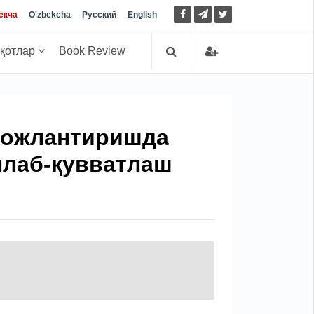
екча
O'zbekcha
Русский
English
иқотлар
Book Review
вожлантиришда
ллаб-қувватлаш