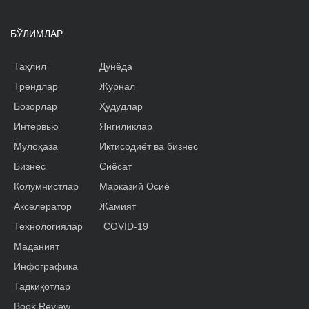
БЎЛИМЛАР
Таҳлил
Дунёда
Трендлар
Журнал
Бозорлар
Ҳудудлар
Интервью
Янгиликлар
Мулоҳаза
Иқтисодиёт ва бизнес
Бизнес
Сиёсат
Колумнистлар
Марказий Осиё
Акселератор
Жамият
Технологиялар
COVID-19
Маданият
Инфографика
Тадқиқотлар
Book Review