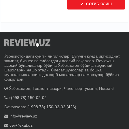
СОТИБ ОЛИШ
Ўзбекистондаги сўнгги янгиликлар. Бугунги кунда иқтисодиёт,
жамият, бизнес ва сиёсатдаги асосий воқеалар. Review.uz
асосий йўналишлар бўйича Ўзбекистон бўйича таҳлилий
шарҳларни нашр этади. Сиёсатшунослар ва бошқа
мутахассисларнинг долзарб масалалар ва мавзулар бўйича
фикрлари.
Ўзбекистон, Тошкент шаҳри, Чилонзор тумани, Новза 6
+(998 78) 150-02-02
Devonxona:
(+998 78) 150-02-02 (426)
info@review.uz
cer@exat.uz