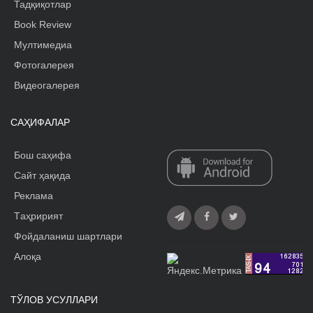
Тадқиқотлар
Book Review
Мултимедиа
Фотогалерея
Видеогалерея
САҲИФАЛАР
Бош саҳифа
Сайт ҳақида
Реклама
Tаҳририят
Фойдаланиш шартлари
Алоқа
ТЎЛОВ УСУЛЛАРИ