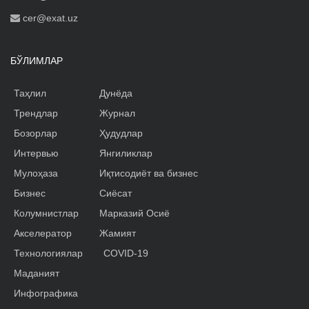
cer@exat.uz
БЎЛИМЛАР
Таҳлил
Дунёда
Трендлар
Журнал
Бозорлар
Ҳудудлар
Интервью
Янгиликлар
Мулоҳаза
Иқтисодиёт ва бизнес
Бизнес
Сиёсат
Колумнистлар
Марказий Осиё
Акселератор
Жамият
Технологиялар
COVID-19
Маданият
Инфографика