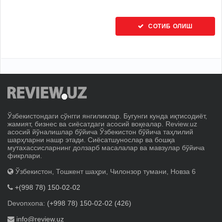
СОТИБ ОЛИШ
Ўзбекистондаги сўнгги янгиликлар. Бугунги кунда иқтисодиёт,
жамият, бизнес ва сиёсатдаги асосий воқеалар. Review.uz
асосий йўналишлар бўйича Ўзбекистон бўйича таҳлилий
шарҳларни нашр этади. Сиёсатшунослар ва бошқа
мутахассисларнинг долзарб масалалар ва мавзулар бўйича
фикрлари.
Ўзбекистон, Тошкент шаҳри, Чилонзор тумани, Новза 6
+(998 78) 150-02-02
Devonxona:
(+998 78) 150-02-02 (426)
info@review.uz