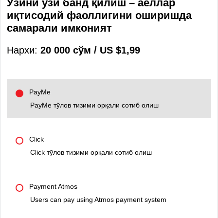
Ўзини ўзи банд қилиш – аёллар
иқтисодий фаоллигини оширишда
самарали имконият
Нархи:
20 000 сўм / US $1,99
PayMe
PayMe тўлов тизими орқали сотиб олиш
Click
Click тўлов тизими орқали сотиб олиш
Payment Atmos
Users can pay using Atmos payment system