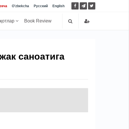
екча
O'zbekcha
Русский
English
иқотлар
Book Review
жак саноатига