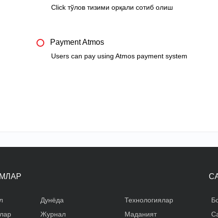
Click тўлов тизими орқали сотиб олиш
Payment Atmos
Users can pay using Atmos payment system
МЛАР
С
л
Дунёда
Технологиялар
Б
лар
Журнал
Маданият
С