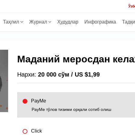
Ўзб
Таҳлил
Журнал
Ҳудудлар
Инфографика
Тадқ
Маданий меросдан кела
Нархи:
20 000 сўм / US $1,99
PayMe
PayMe тўлов тизими орқали сотиб олиш
Click