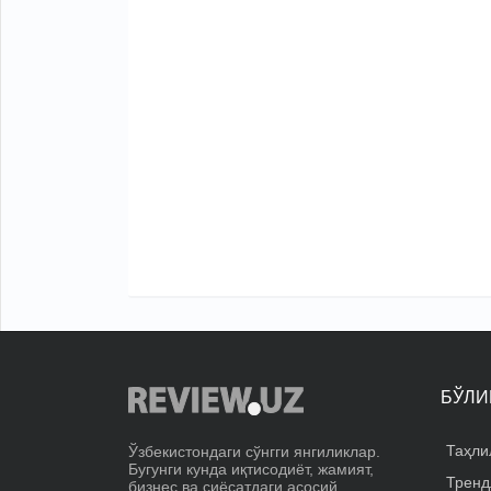
БЎЛИ
Таҳли
Ўзбекистондаги сўнгги янгиликлар.
Бугунги кунда иқтисодиёт, жамият,
Тренд
бизнес ва сиёсатдаги асосий