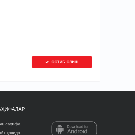
СОТИБ ОЛИШ
АҲИФАЛАР
ош саҳифа
айт ҳақида