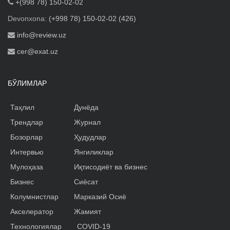
+(998 78) 150-02-02
Devonxona:
(+998 78) 150-02-02 (426)
info@review.uz
cer@exat.uz
БЎЛИМЛАР
Таҳлил
Дунёда
Трендлар
Журнал
Бозорлар
Ҳудудлар
Интервью
Янгиликлар
Мулоҳаза
Иқтисодиёт ва бизнес
Бизнес
Сиёсат
Колумнистлар
Марказий Осиё
Акселератор
Жамият
Технологиялар
COVID-19