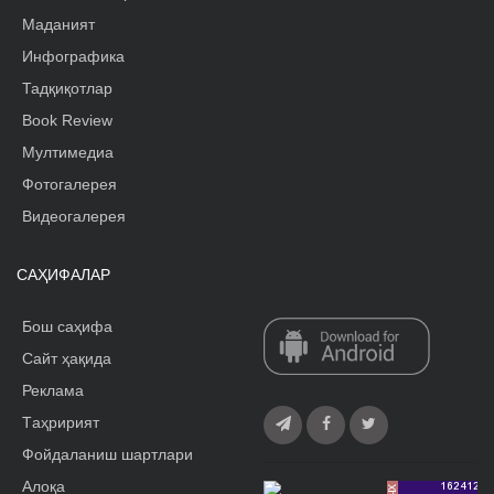
Маданият
Инфографика
Тадқиқотлар
Book Review
Мултимедиа
Фотогалерея
Видеогалерея
САҲИФАЛАР
Бош саҳифа
Сайт ҳақида
Реклама
Tаҳририят
Фойдаланиш шартлари
Алоқа