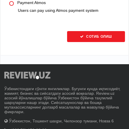
Payment Atmos
Users can pay using Atmos payment system
СОТИБ ОЛИШ
Ўзбекистондаги сўнгги янгиликлар. Бугунги кунда иқтисодиёт,
жамият, бизнес ва сиёсатдаги асосий воқеалар. Review.uz
асосий йўналишлар бўйича Ўзбекистон бўйича таҳлилий
шарҳларни нашр этади. Сиёсатшунослар ва бошқа
мутахассисларнинг долзарб масалалар ва мавзулар бўйича
фикрлари.
Ўзбекистон, Тошкент шаҳри, Чилонзор тумани, Новза 6