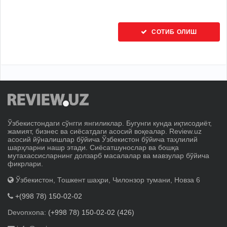
СОТИБ ОЛИШ
Ўзбекистондаги сўнгги янгиликлар. Бугунги кунда иқтисодиёт,
жамият, бизнес ва сиёсатдаги асосий воқеалар. Review.uz
асосий йўналишлар бўйича Ўзбекистон бўйича таҳлилий
шарҳларни нашр этади. Сиёсатшунослар ва бошқа
мутахассисларнинг долзарб масалалар ва мавзулар бўйича
фикрлари.
Ўзбекистон, Тошкент шаҳри, Чилонзор тумани, Новза 6
+(998 78) 150-02-02
Devonxona:
(+998 78) 150-02-02 (426)