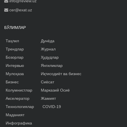
info@review.uz
cer@exat.uz
БЎЛИМЛАР
Таҳлил
Дунёда
Трендлар
Журнал
Бозорлар
Ҳудудлар
Интервью
Янгиликлар
Мулоҳаза
Иқтисодиёт ва бизнес
Бизнес
Сиёсат
Колумнистлар
Марказий Осиё
Акселератор
Жамият
Технологиялар
COVID-19
Маданият
Инфографика