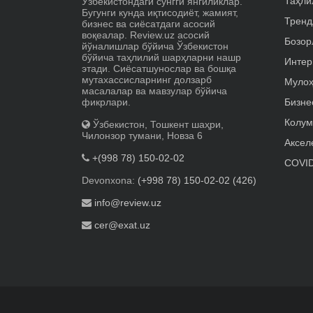
Таҳли
Ўзбекистондаги сўнгги янгиликлар.
Бугунги кунда иқтисодиёт, жамият,
Тренд
бизнес ва сиёсатдаги асосий
воқеалар. Review.uz асосий
Бозор
йўналишлар бўйича Ўзбекистон
бўйича таҳлилий шарҳларни нашр
Интер
этади. Сиёсатшунослар ва бошқа
мутахассисларнинг долзарб
Мулоҳ
масалалар ва мавзулар бўйича
фикрлари.
Бизне
Колум
Ўзбекистон, Тошкент шаҳри,
Чилонзор тумани, Новза 6
Аксел
+(998 78) 150-02-02
COVID
Devonxona:
(+998 78) 150-02-02 (426)
info@review.uz
cer@exat.uz