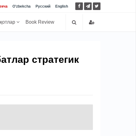
екча
O'zbekcha
Русский
English
иқотлар
Book Review
атлар стратегик