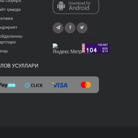
ош саҳифа
айт ҳақида
еклама
аҳририят
ойдаланиш
артлари
лоқа
ЎЛОВ УСУЛЛАРИ