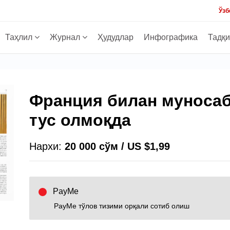
Ўзб
Таҳлил
Журнал
Ҳудудлар
Инфографика
Тадқ
Франция билан муносаб
тус олмоқда
Нархи:
20 000 сўм / US $1,99
PayMe
PayMe тўлов тизими орқали сотиб олиш