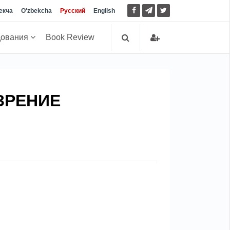
екча
O'zbekcha
Русский
English
дования
Book Review
ЗРЕНИЕ