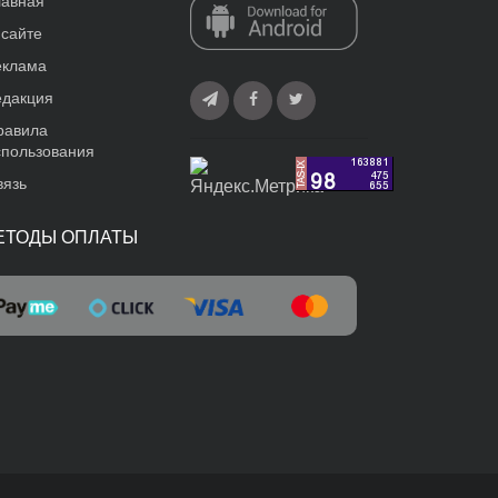
лавная
 сайте
еклама
едакция
равила
спользования
вязь
ЕТОДЫ ОПЛАТЫ