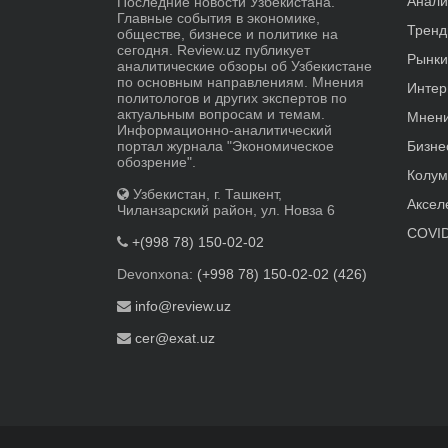
Анали
Последние новости Узбекистана.
Главные события в экономике,
Трен
обществе, бизнесе и политике на
сегодня. Review.uz публикует
Рынки
аналитические обзоры об Узбекистане
по основным направлениям. Мнения
Интер
политологов и других экспертов по
актуальным вопросам и темам.
Мнен
Информационно-аналитический
портал журнала "Экономическое
Бизне
обозрение".
Колум
Узбекистан, г. Ташкент,
Аксел
Чиланзарский район, ул. Новза 6
COVID
+(998 78) 150-02-02
Devonxona:
(+998 78) 150-02-02 (426)
info@review.uz
cer@exat.uz