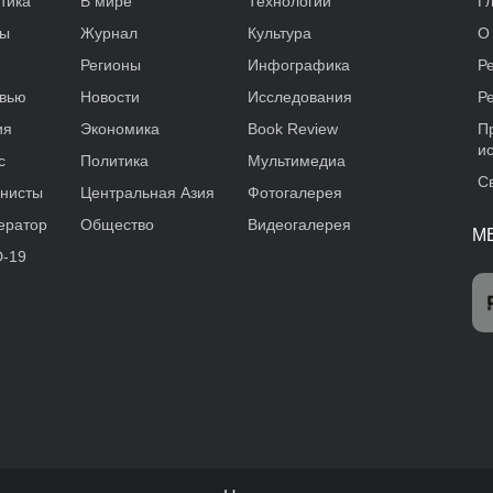
тика
В мире
Технологии
Г
ды
Журнал
Культура
О
Регионы
Инфографика
Р
вью
Новости
Исследования
Р
ия
Экономика
Book Review
П
и
с
Политика
Мультимедиа
С
нисты
Центральная Азия
Фотогалерея
ератор
Общество
Видеогалерея
М
-19