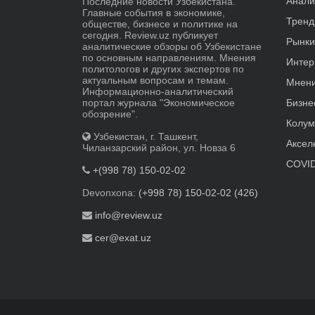
Анали
Последние новости Узбекистана.
Главные события в экономике,
Трен
обществе, бизнесе и политике на
сегодня. Review.uz публикует
Рынки
аналитические обзоры об Узбекистане
по основным направлениям. Мнения
Интер
политологов и других экспертов по
актуальным вопросам и темам.
Мнен
Информационно-аналитический
портал журнала "Экономическое
Бизне
обозрение".
Колум
Узбекистан, г. Ташкент,
Аксел
Чиланзарский район, ул. Новза 6
COVID
+(998 78) 150-02-02
Devonxona:
(+998 78) 150-02-02 (426)
info@review.uz
cer@exat.uz