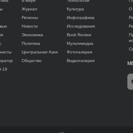
тика
В мире
Технологии
Г
ды
Журнал
Культура
О
Регионы
Инфографика
Р
вью
Новости
Исследования
Р
ия
Экономика
Book Review
П
и
с
Политика
Мультимедиа
С
нисты
Центральная Азия
Фотогалерея
ератор
Общество
Видеогалерея
М
-19