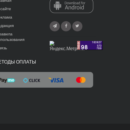
лавная
 сайте
еклама
едакция
равила
спользования
вязь
ЕТОДЫ ОПЛАТЫ