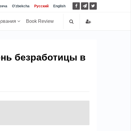
екча
O'zbekcha
Русский
English
дования
Book Review
нь безработицы в