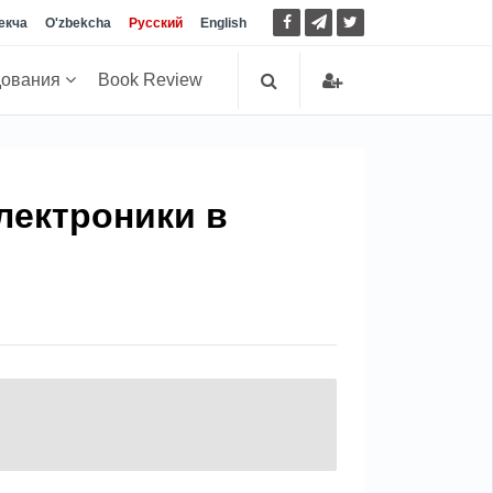
екча
O'zbekcha
Русский
English
дования
Book Review
лектроники в