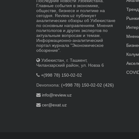
Анали
Последние новости Узбекистана.
Главные события в экономике,
Трен
обществе, бизнесе и политике на
сегодня. Review.uz публикует
Рынки
аналитические обзоры об Узбекистане
по основным направлениям. Мнения
Интер
политологов и других экспертов по
актуальным вопросам и темам.
Мнен
Информационно-аналитический
портал журнала "Экономическое
Бизне
обозрение".
Колум
Узбекистан, г. Ташкент,
Аксел
Чиланзарский район, ул. Новза 6
COVID
+(998 78) 150-02-02
Devonxona:
(+998 78) 150-02-02 (426)
info@review.uz
cer@exat.uz