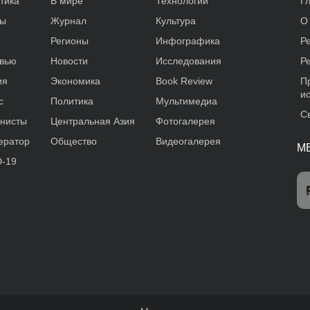
тика
В мире
Технологии
Г
ды
Журнал
Культура
О
Регионы
Инфографика
Р
вью
Новости
Исследования
Р
ия
Экономика
Book Review
П
и
с
Политика
Мультимедиа
С
нисты
Центральная Азия
Фотогалерея
ератор
Общество
Видеогалерея
М
-19