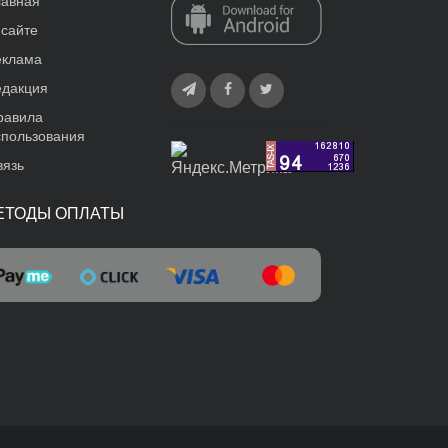
лавная
 сайте
еклама
едакция
равила
спользования
вязь
ЕТОДЫ ОПЛАТЫ