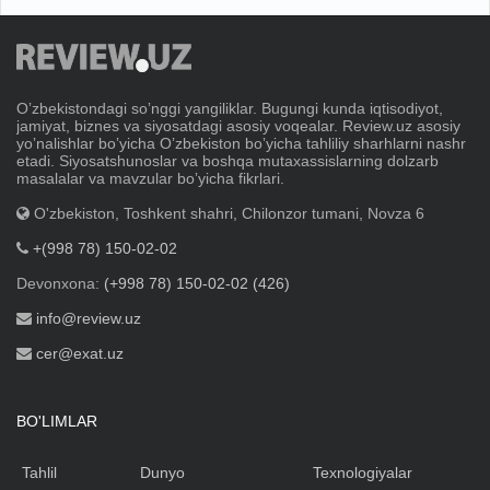
Oʼzbekistondagi soʼnggi yangiliklar. Bugungi kunda iqtisodiyot,
jamiyat, biznes va siyosatdagi asosiy voqealar. Review.uz asosiy
yoʼnalishlar boʼyicha Oʼzbekiston boʼyicha tahliliy sharhlarni nashr
etadi. Siyosatshunoslar va boshqa mutaxassislarning dolzarb
masalalar va mavzular boʼyicha fikrlari.
O'zbekiston, Toshkent shahri, Chilonzor tumani, Novza 6
+(998 78) 150-02-02
Devonxona:
(+998 78) 150-02-02 (426)
info@review.uz
cer@exat.uz
BO'LIMLAR
Tahlil
Dunyo
Texnologiyalar