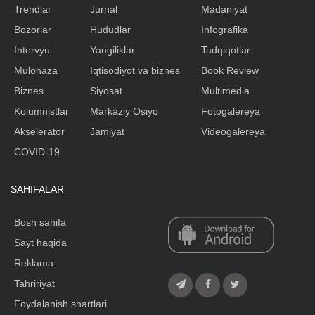
Trendlar
Jurnal
Madaniyat
Bozorlar
Hududlar
Infografika
Intervyu
Yangiliklar
Tadqiqotlar
Mulohaza
Iqtisodiyot va biznes
Book Review
Biznes
Siyosat
Multimedia
Kolumnistlar
Markaziy Osiyo
Fotogalereya
Akselerator
Jamiyat
Videogalereya
COVID-19
SAHIFALAR
Bosh sahifa
Sayt haqida
Reklama
Tahririyat
Foydalanish shartlari