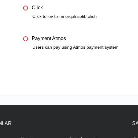
Click
Click to'lov tizimi orqali sotib olish
Payment Atmos
Users can pay using Atmos payment system
IMLAR
S