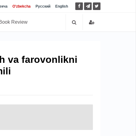
екча
O'zbekcha
Русский
English
Book Review
sh va farovonlikni
ili