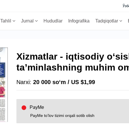
Ўзб
Tahlil
Jurnal
Hududlar
Infografika
Tadqiqotlar
Xizmatlar - iqtisodiy o‘si
ta’minlashning muhim om
Narxi:
20 000 soʻm / US $1,99
PayMe
PayMe to'lov tizimi orqali sotib olish