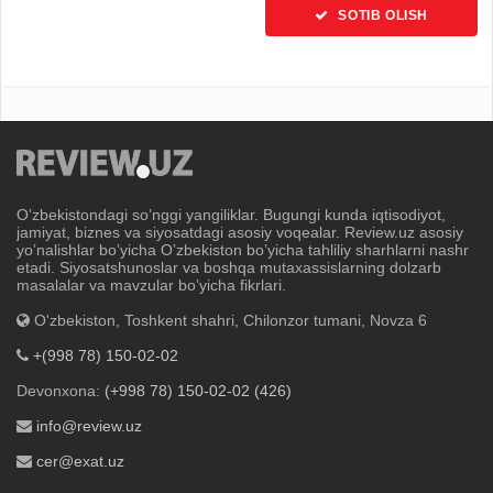
SOTIB OLISH
Oʼzbekistondagi soʼnggi yangiliklar. Bugungi kunda iqtisodiyot,
jamiyat, biznes va siyosatdagi asosiy voqealar. Review.uz asosiy
yoʼnalishlar boʼyicha Oʼzbekiston boʼyicha tahliliy sharhlarni nashr
etadi. Siyosatshunoslar va boshqa mutaxassislarning dolzarb
masalalar va mavzular boʼyicha fikrlari.
O'zbekiston, Toshkent shahri, Chilonzor tumani, Novza 6
+(998 78) 150-02-02
Devonxona:
(+998 78) 150-02-02 (426)
info@review.uz
cer@exat.uz