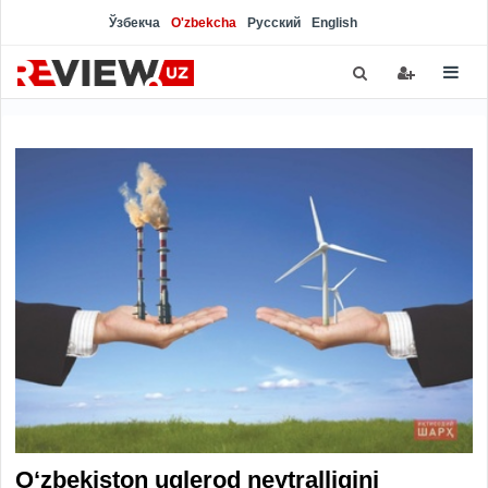
Ўзбекча
O'zbekcha
Русский
English
O‘zbekiston uglerod neytralligini