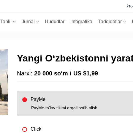
Ўзб
Tahlil
Jurnal
Hududlar
Infografika
Tadqiqotlar
Yangi O‘zbekistonni yarat
Narxi:
20 000 soʻm / US $1,99
PayMe
PayMe to'lov tizimi orqali sotib olish
Click