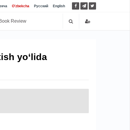
екча
O'zbekcha
Русский
English
Book Review
ish yo‘lida