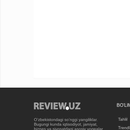
BO'L
Tahlil
Oʼzbekistondagi soʼnggi yangiliklar.
Bugungi kunda iqtisodiyot, jamiyat,
Trendl
biznes va siyosatdagi asosiy voqealar.