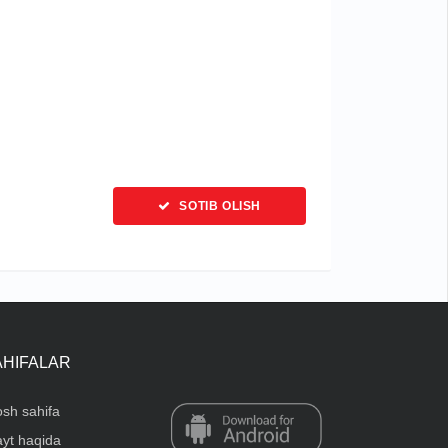
SOTIB OLISH
AHIFALAR
sh sahifa
yt haqida