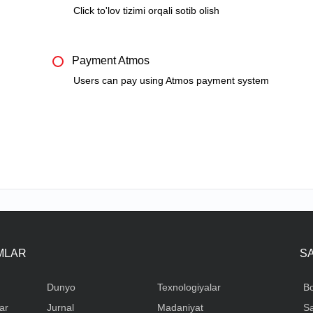
Click to'lov tizimi orqali sotib olish
Payment Atmos
Users can pay using Atmos payment system
IMLAR
S
Dunyo
Texnologiyalar
Bo
ar
Jurnal
Madaniyat
Sa