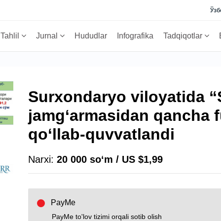
Ўзб
Tahlil
Jurnal
Hududlar
Infografika
Tadqiqotlar
Surxondaryo viloyatida 
jamg‘armasidan qancha f
qo‘llab-quvvatlandi
Narxi:
20 000 soʻm / US $1,99
PayMe
PayMe to'lov tizimi orqali sotib olish