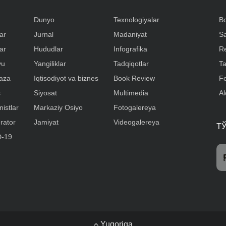
Dunyo
Texnologiyalar
Bo
ar
Jurnal
Madaniyat
Sa
ar
Hududlar
Infografika
R
yu
Yangiliklar
Tadqiqotlar
Ta
aza
Iqtisodiyot va biznes
Book Review
Fo
s
Siyosat
Multimedia
A
istlar
Markaziy Osiyo
Fotogalereya
rator
Jamiyat
Videogalereya
Т
-19
Yuqoriga