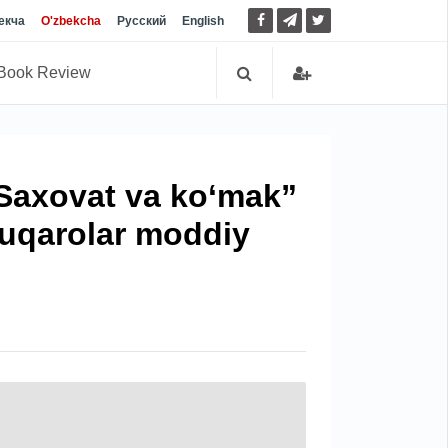
екча
O'zbekcha
Русский
English
Book Review
“Saxovat va ko‘mak”
uqarolar moddiy