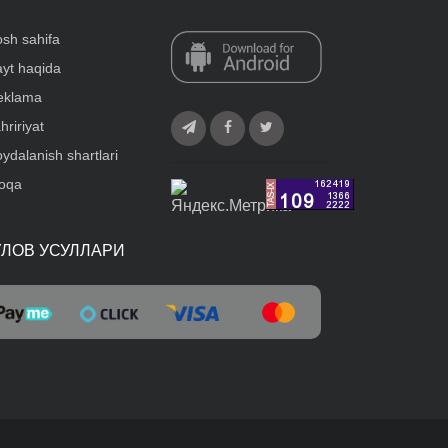
sh sahifa
yt haqida
eklama
hririyat
ydalanish shartlari
loqa
ЎЛОВ УСУЛЛАРИ