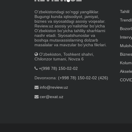
Tahlil
Oʼzbekistondagi soʼnggi yangiliklar.
Bugungi kunda iqtisodiyot, jamiyat,
Trendl
biznes va siyosatdagi asosiy voqealar.
Review.uz asosiy yoʼnalishlar boʼyicha
Bozorl
Oʼzbekiston boʼyicha tahliliy sharhlarni
nashr etadi. Siyosatshunoslar va
Interv
boshqa mutaxassislarning dolzarb
masalalar va mavzular boʼyicha fikrlari.
Muloh
O'zbekiston, Toshkent shahri,
Bizne
Chilonzor tumani, Novza 6
Kolumn
+(998 78) 150-02-02
Aksele
Devonxona:
(+998 78) 150-02-02 (426)
COVID
info@review.uz
cer@exat.uz