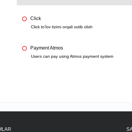
Click
Click to'lov tizimi orqali sotib olish
Payment Atmos
Users can pay using Atmos payment system
IMLAR
S