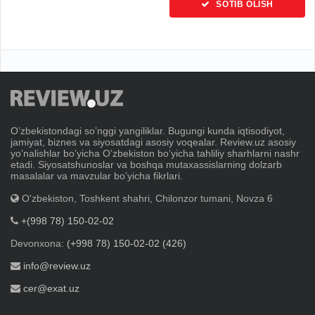
SOTIB OLISH
Oʼzbekistondagi soʼnggi yangiliklar. Bugungi kunda iqtisodiyot,
jamiyat, biznes va siyosatdagi asosiy voqealar. Review.uz asosiy
yoʼnalishlar boʼyicha Oʼzbekiston boʼyicha tahliliy sharhlarni nashr
etadi. Siyosatshunoslar va boshqa mutaxassislarning dolzarb
masalalar va mavzular boʼyicha fikrlari.
O'zbekiston, Toshkent shahri, Chilonzor tumani, Novza 6
+(998 78) 150-02-02
Devonxona:
(+998 78) 150-02-02 (426)
info@review.uz
cer@exat.uz