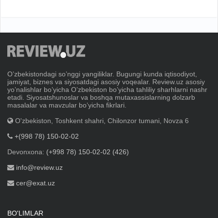
Oʼzbekistondagi soʼnggi yangiliklar. Bugungi kunda iqtisodiyot,
jamiyat, biznes va siyosatdagi asosiy voqealar. Review.uz asosiy
yoʼnalishlar boʼyicha Oʼzbekiston boʼyicha tahliliy sharhlarni nashr
etadi. Siyosatshunoslar va boshqa mutaxassislarning dolzarb
masalalar va mavzular boʼyicha fikrlari.
O'zbekiston, Toshkent shahri, Chilonzor tumani, Novza 6
+(998 78) 150-02-02
Devonxona:
(+998 78) 150-02-02 (426)
info@review.uz
cer@exat.uz
BO'LIMLAR