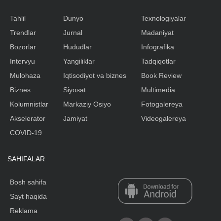
Tahlil
Dunyo
Texnologiyalar
Trendlar
Jurnal
Madaniyat
Bozorlar
Hududlar
Infografika
Intervyu
Yangiliklar
Tadqiqotlar
Mulohaza
Iqtisodiyot va biznes
Book Review
Biznes
Siyosat
Multimedia
Kolumnistlar
Markaziy Osiyo
Fotogalereya
Akselerator
Jamiyat
Videogalereya
COVID-19
SAHIFALAR
Bosh sahifa
Sayt haqida
Reklama