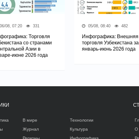
06/08, 07:20
331
05/08, 08:40
482
фографика: Торговля
Инфографика: Внешняя
бекистана со странами
торговля Узбекистана за
нтральной Азии в
январь-июнь 2026 года
варе-июне 2026 года
ИКИ
С
тика
В мире
Технологии
Г
ды
Журнал
Культура
О
Регионы
Инфографика
Р