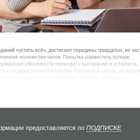
даний «успеть всё», достигают середины тридцатых, их час
ниченное количество часов. Попытка совместить полную
 домашние обязанности приводит к выгоранию и усталости.
са и государственной политики Уортонской школы, называе
яется в данных о распределении времени, которые... ...
формации предоставляется по
ПОДПИСКЕ