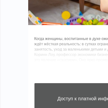
Когда женщины, воспитанные в духе ожи
ждёт жёсткая реальность: в сутках огра
занятость, уход за маленькими детьми и
Коринн Лоу, профессор экономики бизне
это явление «сжатием». Оно ярко проявл
Доступ к платной ин