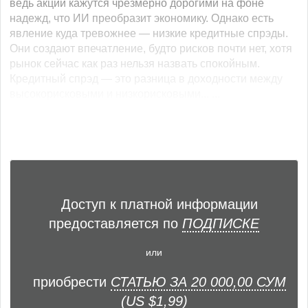
ведь акции кажутся чрезмерно дорогими на фоне
надежд, что ИИ преобразит экономику. Однако есть
явление куда тревожнее — низкие кредитные спрэды.
Они создают впечатление, будто рисков почти нет, хотя
рынок сейчас как раз нельзя назвать спокойным.
Кредитный спрэд — это разница в доходности между
высокорисковыми и низкорисковыми... ...
Доступ к платной информации
предоставляется по
ПОДПИСКЕ
или
приобрести
СТАТЬЮ ЗА 20 000,00 СУМ
(US $1,99)