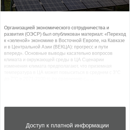
Организацией экономического сотрудничества и
развития (ОЭСР) был опубликован материал: «Переход
к «зеленой» экономике в Восточной Европе, на Кавказе
и в Центральной Азии (ВЕКЦА): прогресс и пути
вперед». Основные выводы касательно вопросов
климата и окружающей среды в ЦА Сценарии
изменения климата предполагают, что приземная
температура в ЦА может повыситься в среднем с 3°C
до 7°C в 2071-2100 гг. по сравнению с... ...
Доступ к платной информации