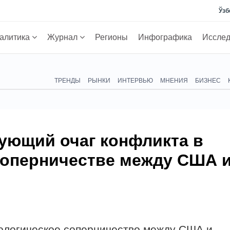
Ўзб
алитика
Журнал
Регионы
Инфографика
Иссле
ТРЕНДЫ
РЫНКИ
ИНТЕРВЬЮ
МНЕНИЯ
БИЗНЕС
ующий очаг конфликта в
соперничестве между США 
нологическое соперничество между США и