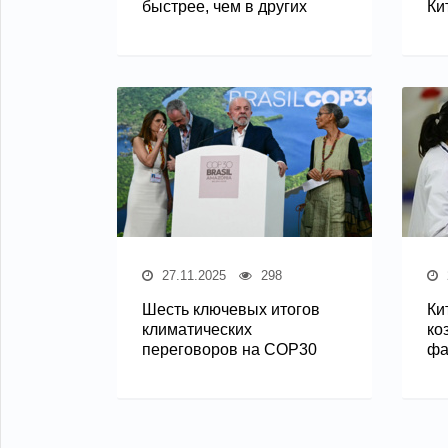
быстрее, чем в других
Ки
27.11.2025
298
Шесть ключевых итогов
Ки
климатических
ко
переговоров на COP30
фа