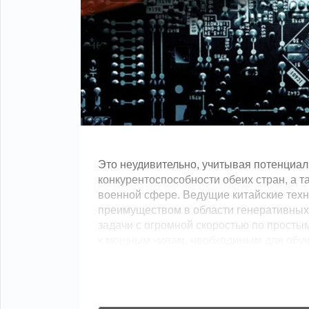
Это неудивительно, учитывая потенциа
конкурентоспособности обеих стран, а т
военной сфере. Ведущие китайские техн
преимуществом в области генеративных
задачи с огромной скоростью по просты
к мощным чипам, необходимым для обучени