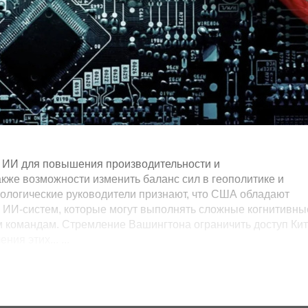
л ИИ для повышения производительности и
акже возможности изменить баланс сил в геополитике и
ологические руководители признают, что США обладают
 ИИ-систем, которые могут выполнять сложные когнитивны
м командам. Стремление Вашингтона ограничить доступ Ки
я этих... ...