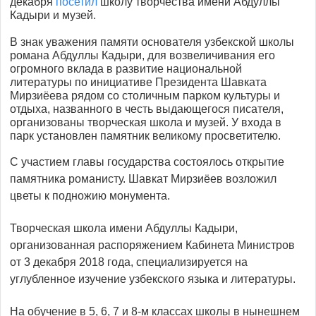
декабря
посетил
школу творчества имени Абдуллы
Кадыри и музей.
В знак уважения памяти основателя узбекской школы
романа Абдуллы Кадыри, для возвеличивания его
огромного вклада в развитие национальной
литературы по инициативе Президента Шавката
Мирзиёева рядом со столичным парком культуры и
отдыха, названного в честь выдающегося писателя,
организованы творческая школа и музей. У входа в
парк установлен памятник великому просветителю.
С участием главы государства состоялось открытие
памятника романисту. Шавкат Мирзиёев возложил
цветы к подножию монумента.
Творческая школа имени Абдуллы Кадыри,
организованная распоряжением Кабинета Министров
от 3 декабря 2018 года, специализируется на
углубленное изучение узбекского языка и литературы.
На обучение в 5, 6, 7 и 8-м классах школы в нынешнем