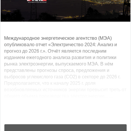
Международное энергетическое агентство (МЭА)
опубликовало отчет «Электричество 2024: Анализ и
прогноз до 2026 г.». Отчёт является последним
изданием ежегодного анализа развития и политики
рынка электроэнергии, выпускаемого МЭА. В нём
представлены прогнозы спроса, предложения и
выбросов углекислого газа (CO2) в секторе до 2026 г.
Предполагается, что к началу 2025 г. доля
возобновляемых источников энергии превысит треть от
общего объема производства электроэнергии... ...