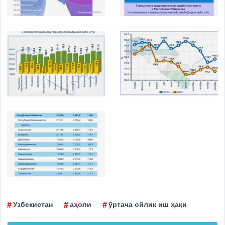
Узбекистан
аҳоли
ўртача ойлик иш ҳақи