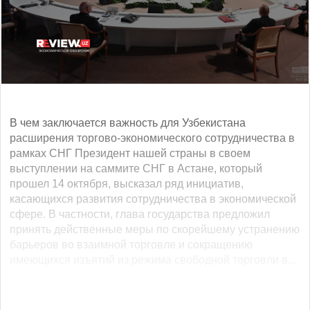
В чем заключается важность для Узбекистана
расширения торгово-экономического сотрудничества в
рамках СНГ Президент нашей страны в своем
выступлении на саммите СНГ в Астане, который
прошел 14 октября, высказал ряд инициатив,
касающихся развития сотрудничества в экономической
сфере. В частности, глава государства предложил
принять действенные меры по скорейшему устранению
барьеров во взаимной торговле и сокращению
имеющихся изъятий из режима свободной торговли в...
...