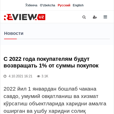
Ўзбекча
O'zbekcha
Русский
English
Новости
С 2022 года покупателям будут
возвращать 1% от суммы покупок
4.10.2021 16:21
3.1K
2022 йил 1 январдан бошлаб чакана
савдо, умумий овқатланиш ва хизмат
кўрсатиш объектларида харидни амалга
оширган ва ушбу харидни солиқ