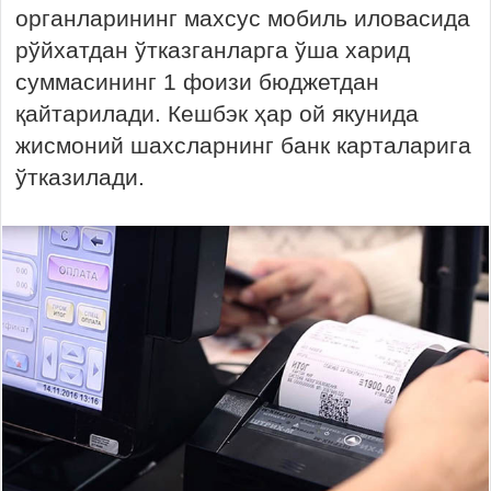
органларининг махсус мобиль иловасида
рўйхатдан ўтказганларга ўша харид
суммасининг 1 фоизи бюджетдан
қайтарилади. Кешбэк ҳар ой якунида
жисмоний шахсларнинг банк карталарига
ўтказилади.