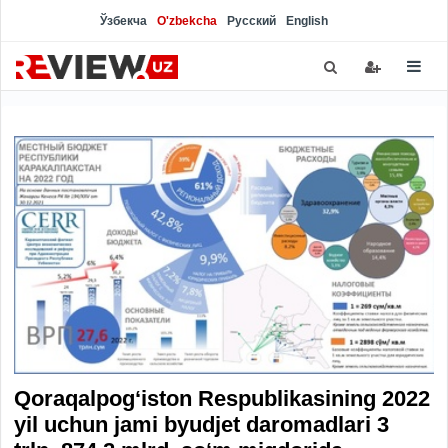
Ўзбекча
O'zbekcha
Русский
English
Qoraqalpog‘iston Respublikasining 2022
yil uchun jami byudjet daromadlari 3