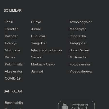
BO'LIMLAR
Tahlil
Dunyo
Texnologiyalar
Trendlar
Jurnal
Madaniyat
Bozorlar
Hududlar
Infografika
Intervyu
Yangiliklar
Tadqiqotlar
Mulohaza
Iqtisodiyot va biznes
Book Review
Biznes
Siyosat
Multimedia
Kolumnistlar
Markaziy Osiyo
Fotogalereya
Akselerator
Jamiyat
Videogalereya
COVID-19
SAHIFALAR
Bosh sahifa