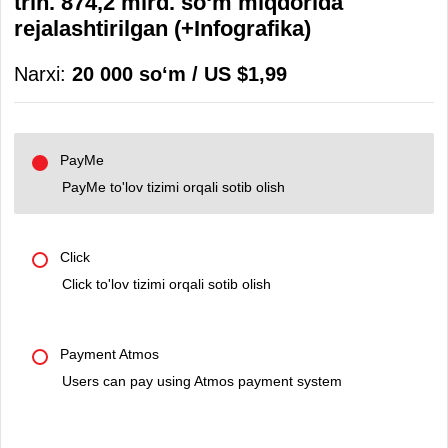
trln. 874,2 mlrd. so‘m miqdorida
rejalashtirilgan (+Infografika)
Narxi:
20 000 soʻm / US $1,99
PayMe
PayMe to'lov tizimi orqali sotib olish
Click
Click to'lov tizimi orqali sotib olish
Payment Atmos
Users can pay using Atmos payment system