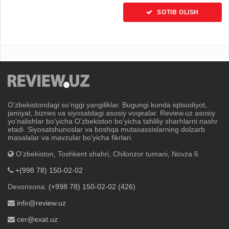
SOTIB OLISH
Oʼzbekistondagi soʼnggi yangiliklar. Bugungi kunda iqtisodiyot,
jamiyat, biznes va siyosatdagi asosiy voqealar. Review.uz asosiy
yoʼnalishlar boʼyicha Oʼzbekiston boʼyicha tahliliy sharhlarni nashr
etadi. Siyosatshunoslar va boshqa mutaxassislarning dolzarb
masalalar va mavzular boʼyicha fikrlari.
O'zbekiston, Toshkent shahri, Chilonzor tumani, Novza 6
+(998 78) 150-02-02
Devonxona:
(+998 78) 150-02-02 (426)
info@review.uz
cer@exat.uz