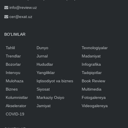
info@review.uz
cer@exat.uz
BO'LIMLAR
Tahlil
Dunyo
Texnologiyalar
Trendlar
Jurnal
Madaniyat
Bozorlar
Hududlar
Infografika
Intervyu
Yangiliklar
Tadqiqotlar
Mulohaza
Iqtisodiyot va biznes
Book Review
Biznes
Siyosat
Multimedia
Kolumnistlar
Markaziy Osiyo
Fotogalereya
Akselerator
Jamiyat
Videogalereya
COVID-19