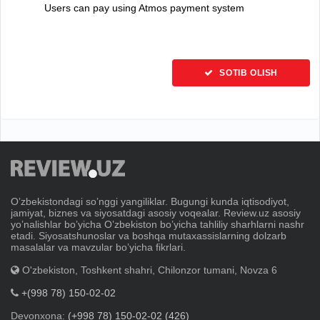
Users can pay using Atmos payment system
SOTIB OLISH
Oʼzbekistondagi soʼnggi yangiliklar. Bugungi kunda iqtisodiyot,
jamiyat, biznes va siyosatdagi asosiy voqealar. Review.uz asosiy
yoʼnalishlar boʼyicha Oʼzbekiston boʼyicha tahliliy sharhlarni nashr
etadi. Siyosatshunoslar va boshqa mutaxassislarning dolzarb
masalalar va mavzular boʼyicha fikrlari.
O'zbekiston, Toshkent shahri, Chilonzor tumani, Novza 6
+(998 78) 150-02-02
Devonxona:
(+998 78) 150-02-02 (426)