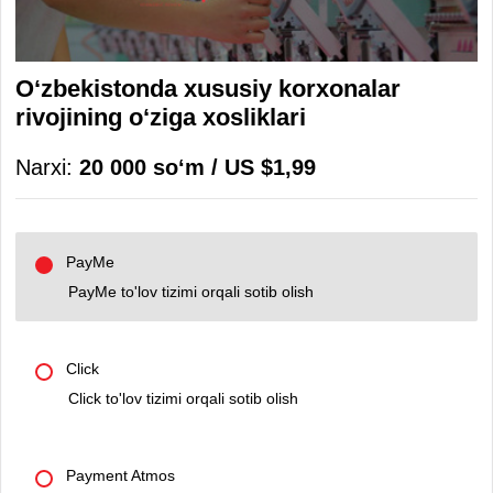
O‘zbekistonda xususiy korxonalar
rivojining o‘ziga xosliklari
Narxi:
20 000 soʻm / US $1,99
PayMe
PayMe to'lov tizimi orqali sotib olish
Click
Click to'lov tizimi orqali sotib olish
Payment Atmos