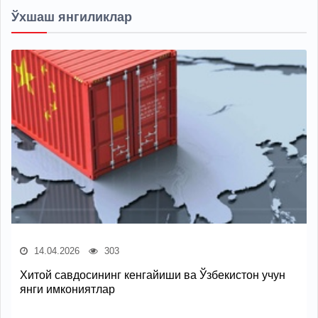
Ўхшаш янгиликлар
14.04.2026
303
Хитой савдосининг кенгайиши ва Ўзбекистон учун
янги имкониятлар