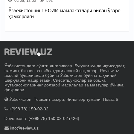
03/08, 12:30
592
Ўзбекистоннинг ЕОИИ мамлакатлари билан ўзаро
ҳамкорлиги
Ўзбекистондаги сўнгги янгиликлар. Бугунги кунда иқтисодиёт,
жамият, бизнес ва сиёсатдаги асосий воқеалар. Review.uz
асосий йўналишлар бўйича Ўзбекистон бўйича таҳлилий
шарҳларни нашр этади. Сиёсатшунослар ва бошқа
мутахассисларнинг долзарб масалалар ва мавзулар бўйича
фикрлари.
Ўзбекистон, Тошкент шаҳри, Чилонзор тумани, Новза 6
+(998 78) 150-02-02
Devonxona:
(+998 78) 150-02-02 (426)
info@review.uz