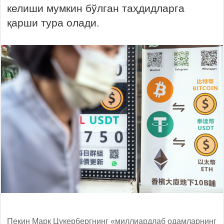
келиши мумкин бўлган таҳдидларга
қарши тура олади.
Пекин Марк Цукербергнинг «миллиардлаб одамларнинг