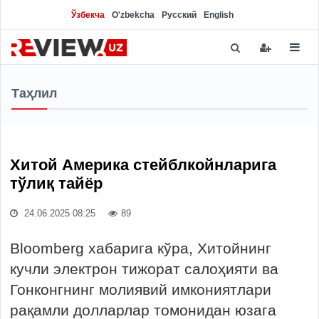
Ўзбекча
O'zbekcha
Русский
English
Таҳлил
Хитой Америка стейблкойнларига
тўлиқ тайёр
24.06.2025 08:25
89
Bloomberg хабарига кўра, Хитойнинг
кучли электрон тижорат салоҳияти ва
Гонконгнинг молиявий имкониятлари
рақамли долларлар томонидан юзага