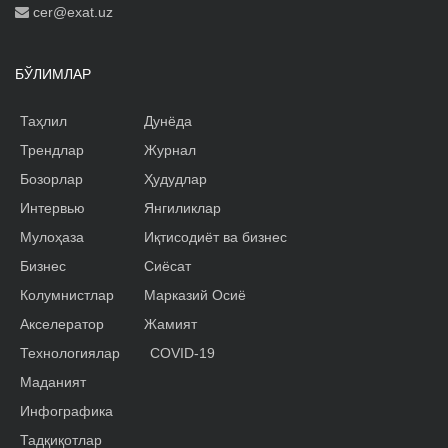
cer@exat.uz
БЎЛИМЛАР
Таҳлил
Дунёда
Трендлар
Журнал
Бозорлар
Ҳудудлар
Интервью
Янгиликлар
Мулоҳаза
Иқтисодиёт ва бизнес
Бизнес
Сиёсат
Колумнистлар
Марказий Осиё
Акселератор
Жамият
Технологиялар
COVID-19
Маданият
Инфографика
Тадқиқотлар