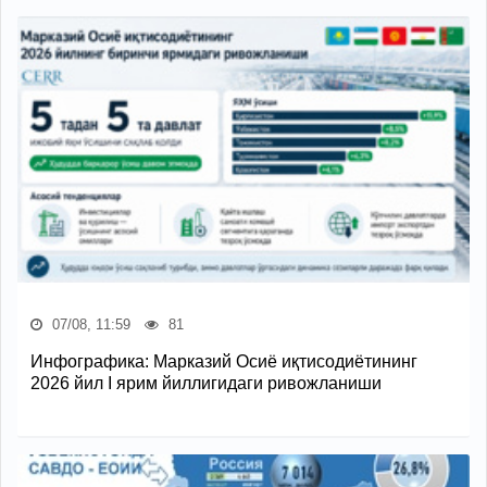
07/08, 11:59
81
Инфографика: Марказий Осиё иқтисодиётининг
2026 йил I ярим йиллигидаги ривожланиши