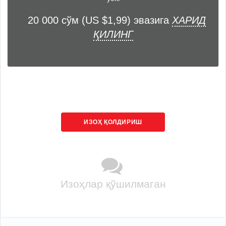
20 000 сўм (US $1,99) эвазига
ХАРИД
ҚИЛИНГ
ИЗОҲ ҚОЛДИРИШ
Изоҳлар қўшилмаган