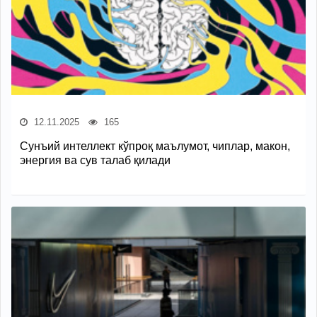
12.11.2025
165
Сунъий интеллект кўпроқ маълумот, чиплар, макон,
энергия ва сув талаб қилади