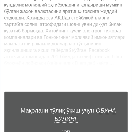
кундалик молиявий эҳтиёжларини қондириши мумкин
бўлган жаҳон валютасини яратиш» ғоясига жиддий
ёндошди. Ҳозирда эса АҚШда стейблкойнларни
тартибга солиш атрофидаги шов-шувни диққат билан
кузатиб бормоқда. Хитойнинг кучли электрон тижорат
компаниялари ва Гонконгнинг молиявий имкониятлари
мамлакатни рақамли долларлар тўлқинининг
яқинлашишига яхши тайёрлаб қўйган. Facebook
асосчиси томонидан 2019 йилда таклиф этилган Libra
блокчейн лойиҳаси (кейинчалик Diem деб қайта... ...
Мақолани тўлиқ ўқиш учун
ОБУНА
БЎЛИНГ
yoki