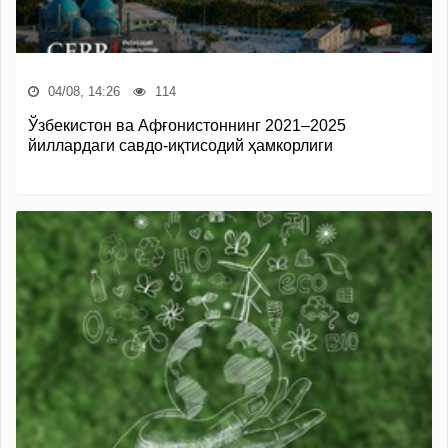
04/08, 14:26
114
Ўзбекистон ва Афғонистоннинг 2021–2025
йиллардаги савдо-иқтисодий ҳамкорлиги