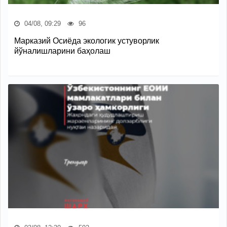
04/08, 09:29
96
Марказий Осиёда экологик устуворлик
йўналишларини баҳолаш