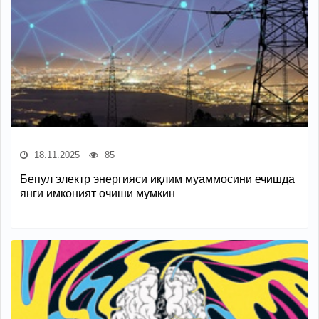
18.11.2025
85
Бепул электр энергияси иқлим муаммосини ечишда
янги имконият очиши мумкин