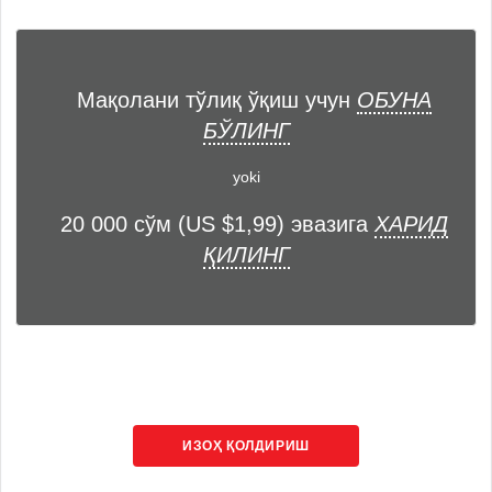
Мақолани тўлиқ ўқиш учун
ОБУНА
БЎЛИНГ
yoki
20 000 сўм (US $1,99) эвазига
ХАРИД
ҚИЛИНГ
ИЗОҲ ҚОЛДИРИШ