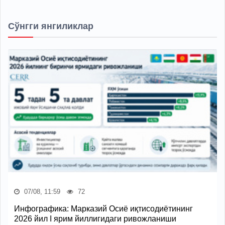
Сўнгги янгиликлар
07/08, 11:59
72
Инфографика: Марказий Осиё иқтисодиётининг
2026 йил I ярим йиллигидаги ривожланиши