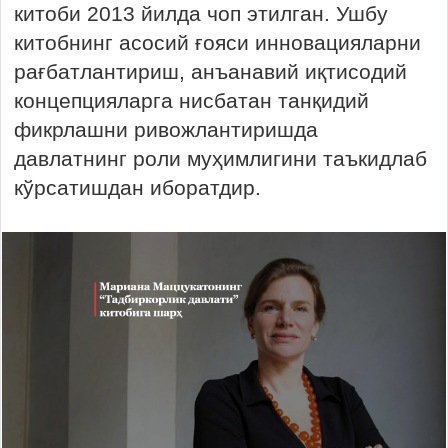
китоби 2013 йилда чоп этилган. Ушбу
китобнинг асосий ғояси инновацияларни
рағбатлантириш, анъанавий иқтисодий
концепцияларга нисбатан танқидий
фикрлашни ривожлантиришда
давлатнинг роли муҳимлигини таъкидлаб
кўрсатишдан иборатдир.