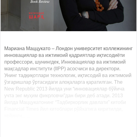
Мариана Маццукато – Лондон университет коллежининг
инновациялар ва ижтимоий қадриятлар иқтисодиёти
профессори, шунингдек, Инновациялар ва ижтимоий
мақсадлар институти (IIPP) асосчиси ва директори.
Унинг тадқиқотлари технологик, иқтисодий ва ижтимоий
ўзгаришлар ўртасидаги алоқаларга қаратилган. The
New Republic 2013 йилда уни “инновациялар бўйича
учта энг муҳим фикрловчи”дан бири деб атади. 2013
йилда Маццукатонинг “Тадбиркорлик давлати” китоби
Financial Times йил китоблари рўйхатига киритилди,
кейинги... ...