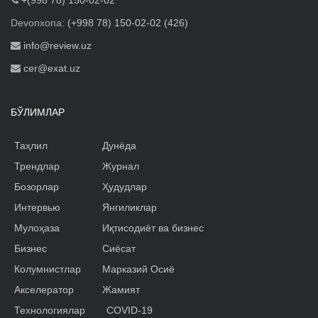
Devonxona:
(+998 78) 150-02-02 (426)
info@review.uz
cer@exat.uz
БЎЛИМЛАР
Таҳлил
Дунёда
Трендлар
Журнал
Бозорлар
Ҳудудлар
Интервью
Янгиликлар
Мулоҳаза
Иқтисодиёт ва бизнес
Бизнес
Сиёсат
Колумнистлар
Марказий Осиё
Акселератор
Жамият
Технологиялар
COVID-19