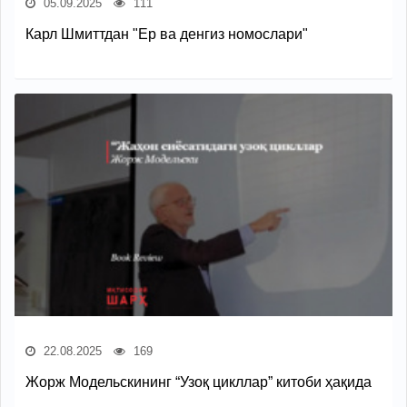
05.09.2025
111
Карл Шмиттдан "Ер ва денгиз номослари"
22.08.2025
169
Жорж Модельскининг “Узоқ цикллар” китоби ҳақида