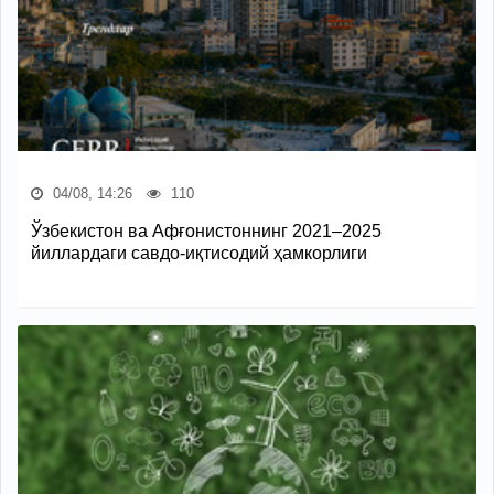
04/08, 14:26
110
Ўзбекистон ва Афғонистоннинг 2021–2025
йиллардаги савдо-иқтисодий ҳамкорлиги