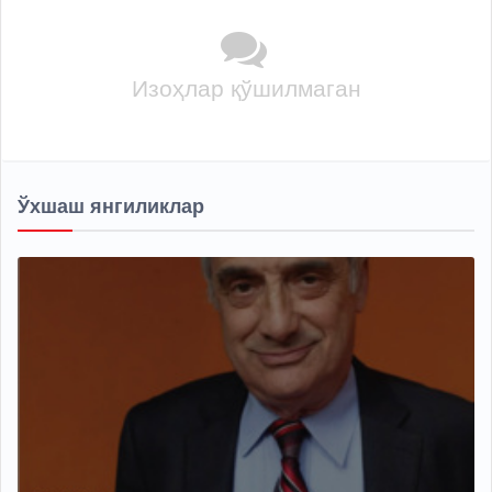
Изоҳлар қўшилмаган
Ўхшаш янгиликлар