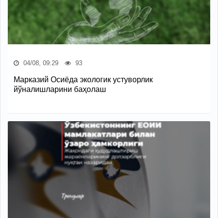
04/08, 09:29
93
Марказий Осиёда экологик устуворлик
йўналишларини баҳолаш