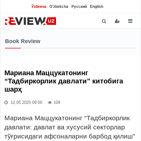
Ўзбекча
O'zbekcha
Русский
English
Book Review
Мариана Маццукатонинг
“Тадбиркорлик давлати” китобига
шарҳ
12.05.2025 09:00
109
Мариана Маццукатонинг “Тадбиркорлик
давлати: давлат ва хусусий секторлар
тўғрисидаги афсоналарни барбод қилиш”