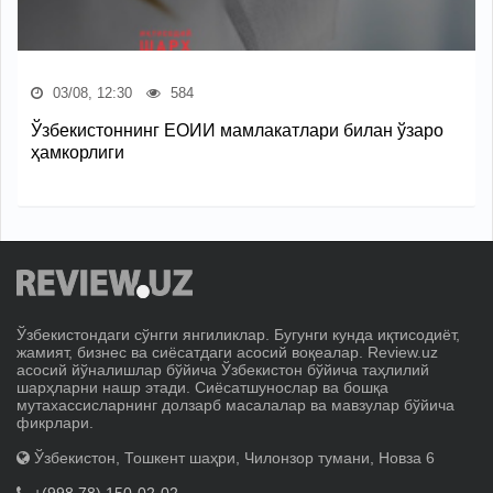
03/08, 12:30
584
Ўзбекистоннинг ЕОИИ мамлакатлари билан ўзаро
ҳамкорлиги
Ўзбекистондаги сўнгги янгиликлар. Бугунги кунда иқтисодиёт,
жамият, бизнес ва сиёсатдаги асосий воқеалар. Review.uz
асосий йўналишлар бўйича Ўзбекистон бўйича таҳлилий
шарҳларни нашр этади. Сиёсатшунослар ва бошқа
мутахассисларнинг долзарб масалалар ва мавзулар бўйича
фикрлари.
Ўзбекистон, Тошкент шаҳри, Чилонзор тумани, Новза 6
+(998 78) 150-02-02