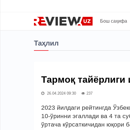
Бош саҳифа
Таҳлил
Тармоқ тайёрлиги 
26.04.2024 09:30
237
2023 йилдаги рейтингда Ўзбе
10-ўринни эгаллади ва 4 та с
ўртача кўрсаткичидан юқори б