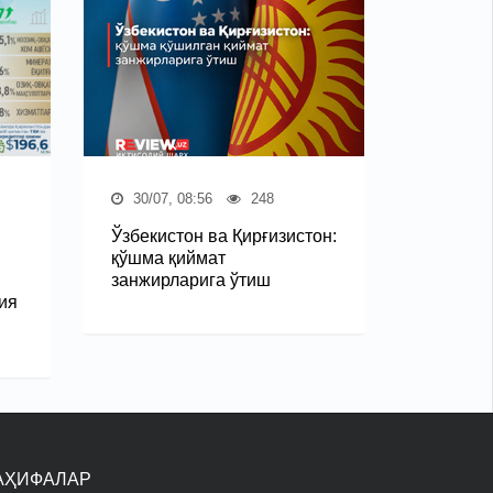
30/07, 08:56
248
Ўзбекистон ва Қирғизистон:
қўшма қиймат
занжирларига ўтиш
ия
АҲИФАЛАР