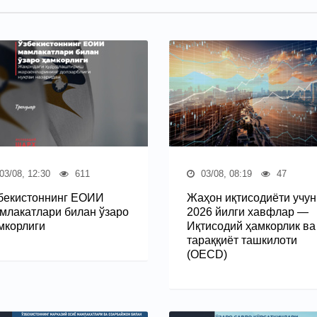
03/08, 12:30
611
03/08, 08:19
47
бекистоннинг ЕОИИ
Жаҳон иқтисодиёти учун
млакатлари билан ўзаро
2026 йилги хавфлар —
мкорлиги
Иқтисодий ҳамкорлик ва
тараққиёт ташкилоти
(OECD)