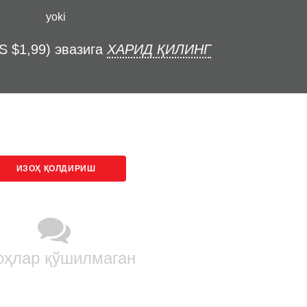
yoki
S $1,99) эвазига
ХАРИД ҚИЛИНГ
ИЗОҲ ҚОЛДИРИШ
оҳлар қўшилмаган