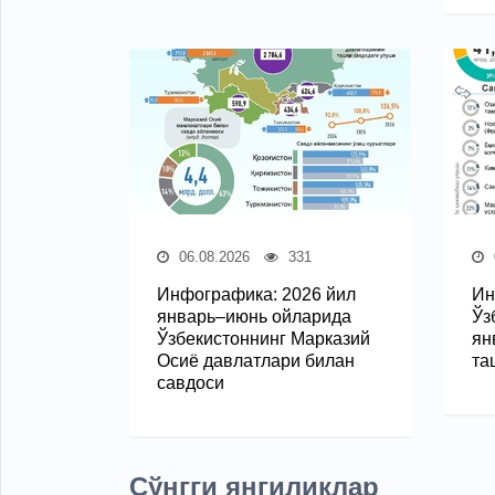
06.08.2026
331
Инфографика: 2026 йил
Ин
январь–июнь ойларида
Ўз
Ўзбекистоннинг Марказий
ян
Осиё давлатлари билан
та
савдоси
Сўнгги янгиликлар