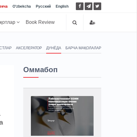
екча
O'zbekcha
Русский
English
иқотлар
Book Review
СТЛАР
АКСЕЛЕРАТОР
ДУНЁДА
БАРЧА МАҚОЛАЛАР
Оммабоп
а
а