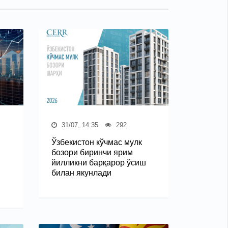
31/07, 14:35
292
Ўзбекистон кўчмас мулк
бозори биринчи ярим
йилликни барқарор ўсиш
билан якунлади