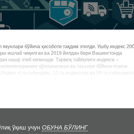
л якунлари бўйича ҳисоботи тақдим этилди. Ушбу индекс 20
ан ишлаб чиқилган ва 2019 йилдан бери Вашингтонда
ан нашр этиб келинади. Тармоқ тайёрлиги индекси –
нологияларининг қўлланилиши ва таъсири бўйича етакчи
Индекс 4 та субиндекс, 12 та индикатор ва 58 та субиндика
ўлиқ ўқиш учун
ОБУНА БЎЛИНГ