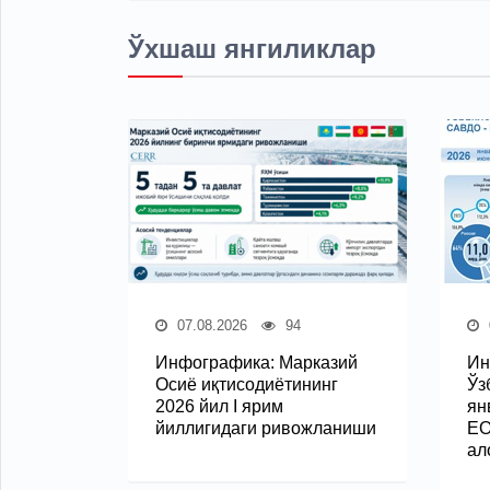
Ўхшаш янгиликлар
07.08.2026
94
Инфографика: Марказий
Ин
Осиё иқтисодиётининг
Ўз
2026 йил I ярим
ян
йиллигидаги ривожланиши
ЕО
ал