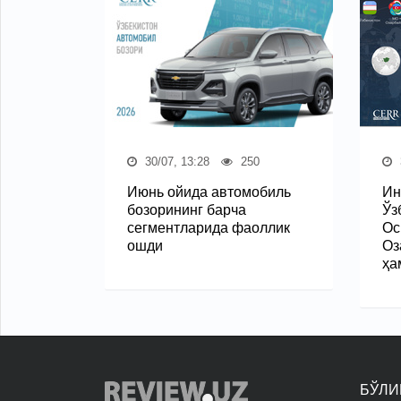
30/07, 13:28
250
Июнь ойида автомобиль
Ин
бозорининг барча
Ўз
сегментларида фаоллик
Ос
ошди
Оз
ҳа
БЎЛИ