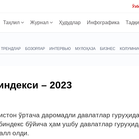
Ўзб
Таҳлил
Журнал
Ҳудудлар
Инфографика
Тадқ
ТРЕНДЛАР
БОЗОРЛАР
ИНТЕРВЬЮ
МУЛОҲАЗА
БИЗНЕС
КОЛУМНИ
индекси – 2023
кистон ўртача даромадли давлатлар гуруҳид
убиндекс бўйича ҳам ушбу давлатлар гуруҳид
алл олди.