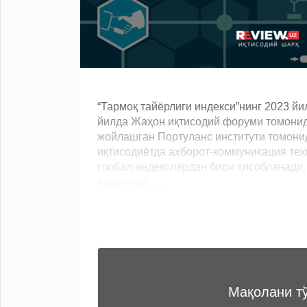
“Тармоқ тайёрлиги индекси”нинг 2023 йи
йилда Жаҳон иқтисодий форуми томонид
жойлашган Портуланс институти томонид
иқтисодиётда ахборот-коммуникация тех
глобал индекслардан бири ҳисобланади. 
ёрдамида... ...
Мақолани т