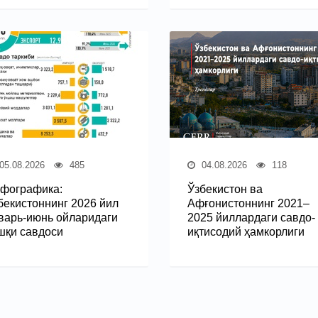
05.08.2026
485
04.08.2026
118
фографика:
Ўзбекистон ва
бекистоннинг 2026 йил
Афғонистоннинг 2021–
варь-июнь ойларидаги
2025 йиллардаги савдо-
шқи савдоси
иқтисодий ҳамкорлиги