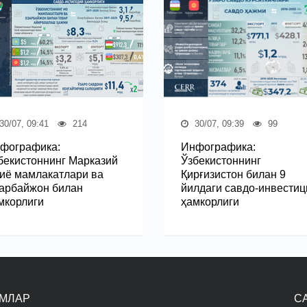
30/07, 09:41
214
30/07, 09:39
99
фографика:
Инфографика:
бекистоннинг Марказий
Ўзбекистоннинг
иё мамлакатлари ва
Қирғизистон билан 9
арбайжон билан
йилдаги савдо-инвестиц
мкорлиги
ҳамкорлиги
МЛАР
С