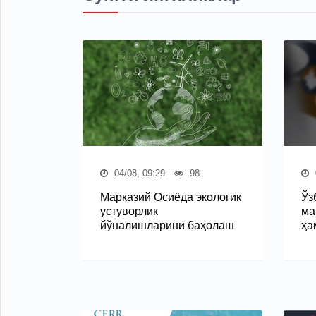
04/08, 09:29
98
Марказий Осиёда экологик
Ўз
устуворлик
ма
йўналишларини баҳолаш
ҳа