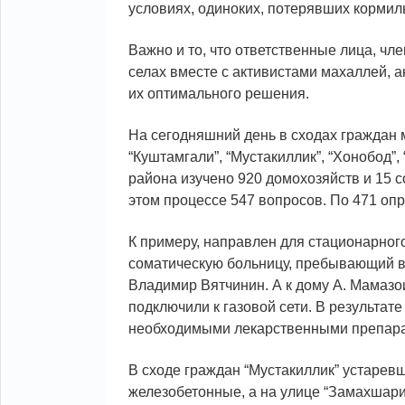
условиях, одиноких, потерявших кормил
Важно и то, что ответственные лица, ч
селах вместе с активистами махаллей, 
их оптимального решения.
На сегодняшний день в сходах граждан м
“Куштамгали”, “Мустакиллик”, “Хонобод”,
района изучено 920 домохозяйств и 15 
этом процессе 547 вопросов. По 471 оп
К примеру, направлен для стационарно
соматическую больницу, пребывающий в
Владимир Вятчинин. А к дому А. Мамазо
подключили к газовой сети. В результа
необходимыми лекарственными препара
В сходе граждан “Мустакиллик” устарев
железобетонные, а на улице “Замахшар