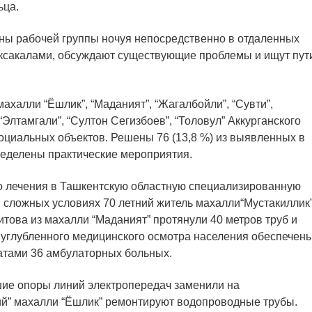
ьца.
лены рабочей группы ночуя непосредственно в отдаленных
аксакалами, обсуждают существующие проблемы и ищут пут
ахалли “Ёшлик”, “Маданият”, “Жагалбойли”, “Сувти”,
 “Элтамгали”, “Султон Сегизбоев”, “Толовул” Аккурганского
социальных объектов. Решены 76 (13,8 %) из выявленных в
ределены практические мероприятия.
го лечения в Ташкентскую областную специализированную
 сложных условиях 70 летний житель махалли“Мустакиллик
итова из махалли “Маданият” протянули 40 метров труб и
те углубленного медицинского осмотра населения обеспечен
тами 36 амбулаторных больных.
шие опоры линий электропередач заменили на
ий” махалли “Ёшлик” ремонтируют водопроводные трубы.