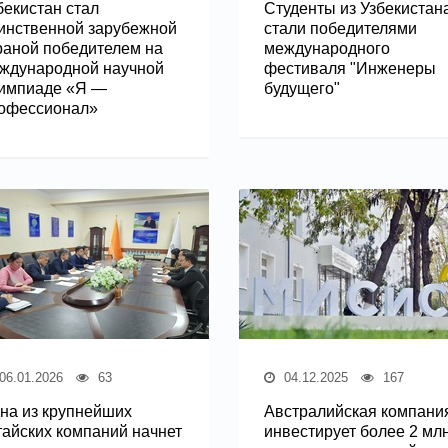
бекистан стал
Студенты из Узбекистан
инственной зарубежной
стали победителями
раной победителем на
международного
ждународной научной
фестиваля "Инженеры
импиаде «Я —
будущего"
офессионал»
06.01.2026
63
04.12.2025
167
на из крупнейших
Австралийская компани
тайских компаний начнет
инвестирует более 2 мл