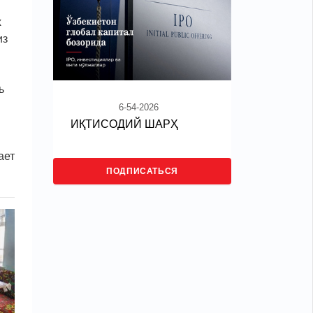
х
из
ь
6-54-2026
ИҚТИСОДИЙ ШАРҲ
ает
ПОДПИСАТЬСЯ