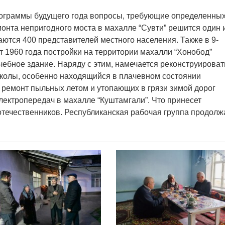
программы будущего года вопросы, требующие определенны
емонта непригодного моста в махалле “Сувти” решится один 
аются 400 представителей местного населения. Также в 9-
 1960 года постройки на территории махалли “Хонобод”
чебное здание. Наряду с этим, намечается реконструироват
 школы, особенно находящийся в плачевном состоянии
 ремонт пыльных летом и утопающих в грязи зимой дорог
лектропередач в махалле “Куштамгали”. Что принесет
течественников. Республиканская рабочая группа продолж