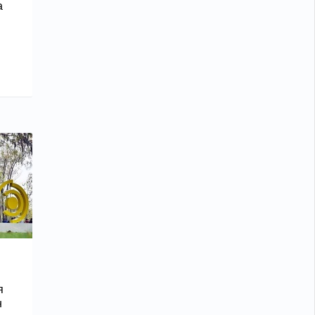
а
я
н