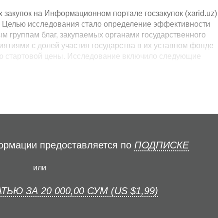
закупок на Информационном портале госзакупок (xarid.uz)
 г. Целью исследования стало определение эффективности
ым группам благ, закупаемых органами государственного
ятиями с долей участия государства в их уставном фонде
ю стартовой цены. Исследование включило следующие
формации предоставляется по
ПОДПИСКЕ
или
ТЬЮ ЗА 20 000,00 СУМ (US $1,99)