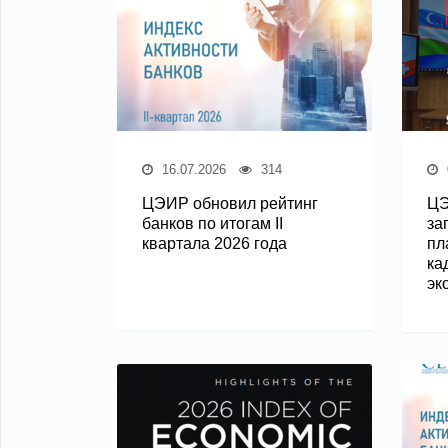
16.07.2026
314
ЦЭИР обновил рейтинг
ЦЭ
банков по итогам II
за
квартала 2026 года
пл
ка
эк