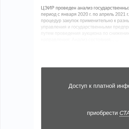
ЦЭИР проведен анализ государственных 
период с января 2020 г. по апрель 2021
процедур закупок применительно к разн
управления и государственными предпри
путем проведения аукциона по снижени
направления: Анализ состояния... ...
Доступ к платной ин
приобрести
СТА