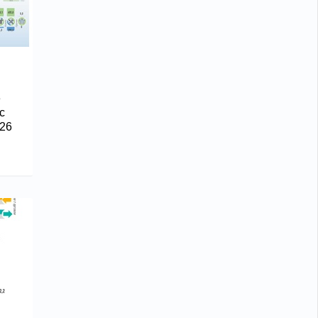
е
с
26