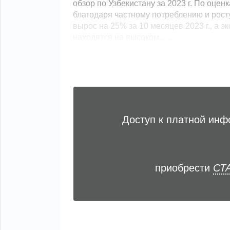
обзор по Узбекистану за 2023 г. По оцен
благодаря частному потреблению и рост
вырос на 25% за 10 месяцев 2023 г., а 
находятся на высоком... ...
Доступ к платной ин
приобрести
СТА