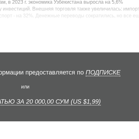
кам, в 2023 г. экономика Узбекистана выросла на 5,6%
у инвестиций. Внешняя торговля также увеличилась: импор
экспорт - на 32%. Денежные переводы сократились, но все е
формации предоставляется по
ПОДПИСКЕ
или
ТЬЮ ЗА 20 000,00 СУМ (US $1,99)