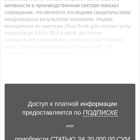
активности в производственном секторе показал
сокращение, что является последним свидетельством
неоднородных результатов экономики. Индекс
менеджеров по закупкам Jibun Bank для сектора услуг
поднялся до 53,9 с 49,4 в июне, достигнув
трехмесячного максимума, сообщила S&P Global в
среду. Это обнадеживающий признак того, что
внутренний спрос может быть... ...
Доступ к платной информации
предоставляется по
ПОДПИСКЕ
или
приобрести
СТАТЬЮ ЗА 20 000,00 СУМ