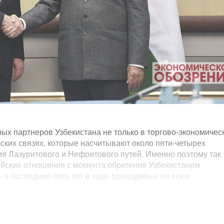
ых партнеров Узбекистана не только в торгово-экономичес
ческих связях, которые насчитывают около пяти-четырех
я Лазуритового и Нефритового путей. Именно поэтому так
ийские отношения с момента обретения Узбекистаном
 в последние пять лет в ходе проводимых по всем