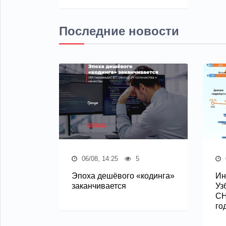
Последние новости
06/08, 14:25
5
Эпоха дешёвого «кодинга»
Ин
заканчивается
Уз
СН
го