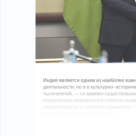
Индия является одним из наиболее важн
деятельности, но и в культурно- истори
тысячелетий, — со времен существовани
плодотворно развиваются узбекско-инд
независимости, а особенно динамично —
направлениям реформ. Новый... ...