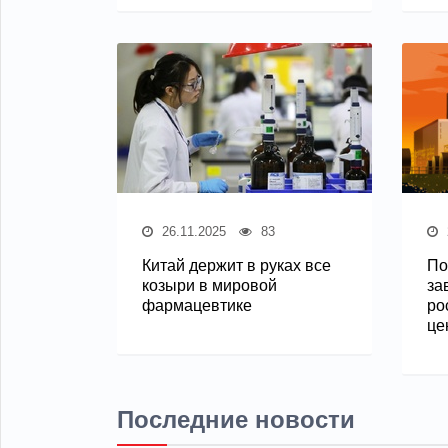
26.11.2025
83
Китай держит в руках все
По
козыри в мировой
за
фармацевтике
ро
це
Последние новости