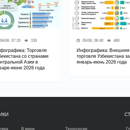
06/08, 07:20
330
05/08, 08:40
480
фографика: Торговля
Инфографика: Внешняя
бекистана со странами
торговля Узбекистана за
нтральной Азии в
январь-июнь 2026 года
варе-июне 2026 года
ИКИ
С
тика
В мире
Технологии
Г