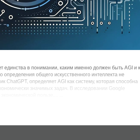
т единства в понимании, каким именно должен быть AGI и 
го определения общего искусственного интеллекта не
ик ChatGPT, определяет AGI как систему, которая способна
кономически значимых задач. В исследовании Google
кономической пользе,... ...