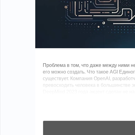
Проблема в том, что даже между ними не
его можно создать. Что такое AGI Едино
существует. Компания OpenAI, разработч
превосходить человека в большинстве э
DeepMind 2023 года акцент сделан не на э