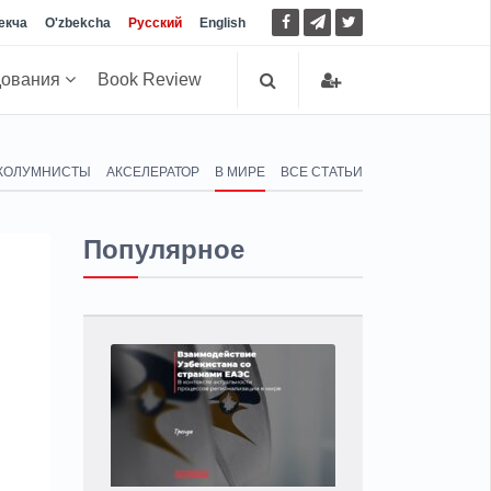
екча
O'zbekcha
Русский
English
дования
Book Review
КОЛУМНИСТЫ
АКСЕЛЕРАТОР
В МИРЕ
ВСЕ СТАТЬИ
Популярное
о