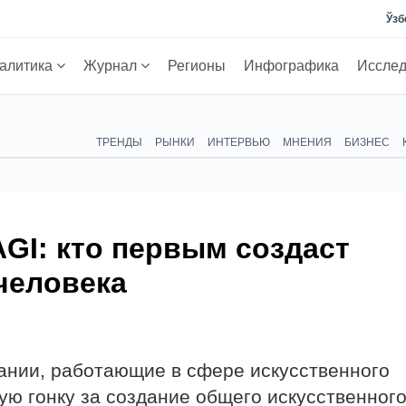
Ўзб
алитика
Журнал
Регионы
Инфографика
Иссле
ТРЕНДЫ
РЫНКИ
ИНТЕРВЬЮ
МНЕНИЯ
БИЗНЕС
AGI: кто первым создаст
человека
пании, работающие в сфере искусственного
ую гонку за создание общего искусственног