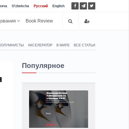
екча
O'zbekcha
Русский
English
дования
Book Review
КОЛУМНИСТЫ
АКСЕЛЕРАТОР
В МИРЕ
ВСЕ СТАТЬИ
Популярное
я