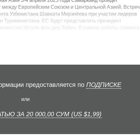
ая Азия 3-4 апреля 2025 года Самарканд пройдет
 между Европейским Союзом и Центральной Азией. Встреч
ента Узбекистана Шавката Мирзиёева при участии лидеров
 и Туркменистана. ЕС будут представлять президент
комиссии Урсула фон дер Ляйен. В рамках работы саммита
формации предоставляется по
ПОДПИСКЕ
или
ТЬЮ ЗА 20 000,00 СУМ (US $1,99)