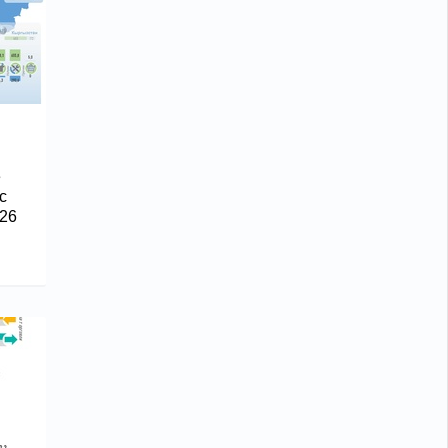
е
с
26