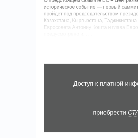
О предстоящем саммите ЕС – Центральн
историческое событие — первый саммит
пройдёт под председательством презид
Казахстана, Кыргызстана, Таджикистана
Евросовета Антониу Кошта и глава Евро
предусмотрено и... ...
Доступ к платной ин
приобрести
СТА