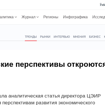
Ўзб
алитика
Журнал
Регионы
Инфографика
Иссле
ТРЕНДЫ
РЫНКИ
ИНТЕРВЬЮ
МНЕНИЯ
БИЗНЕС
кие перспективы откроютс
ышла аналитическая статья директора ЦЭИР
 перспективам развития экономического