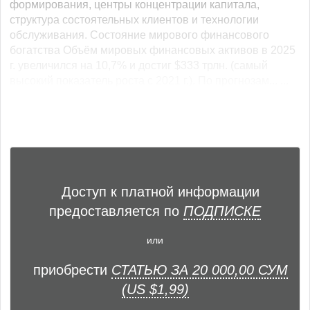
формирования, центры концентрации капитала,
структура состоятельных клиентов и технологии
обслуживания. Состояние мирового финансового
богатства Объём мировых финансовых активов в 2025
г. увеличился на 10,7% и достиг $333 трлн. (самый
высокий показатель роста с 2021 г.). По прогнозам... ...
Доступ к платной информации
предоставляется по
ПОДПИСКЕ
или
приобрести
СТАТЬЮ ЗА 20 000,00 СУМ
(US $1,99)