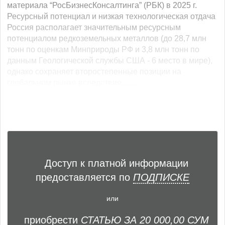
материала “РосБизнесКонсалтинга” (РБК) в 2025 г.
Ресурсный потенциал и низкая технологическая отдача
Россия располагает значительным ресурсным
потенциалом редкоземельных металлов (до 28,7 млн
тонн по оценкам Минприроды РФ и 3,8 млн тонн по
данным Геологической службы США - 6 место в мире),
однако сохраняет второстепенные позиции на
глобальном рынке вследствие... ...
Доступ к платной информации
предоставляется по
ПОДПИСКЕ
или
приобрести
СТАТЬЮ ЗА 20 000,00 СУМ