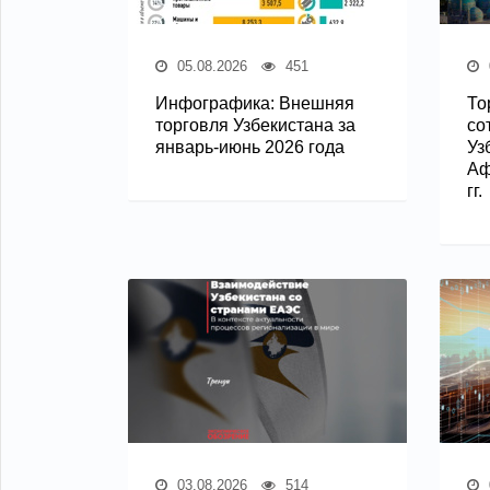
05.08.2026
451
Инфографика: Внешняя
То
торговля Узбекистана за
со
январь-июнь 2026 года
Уз
Аф
гг.
03.08.2026
514