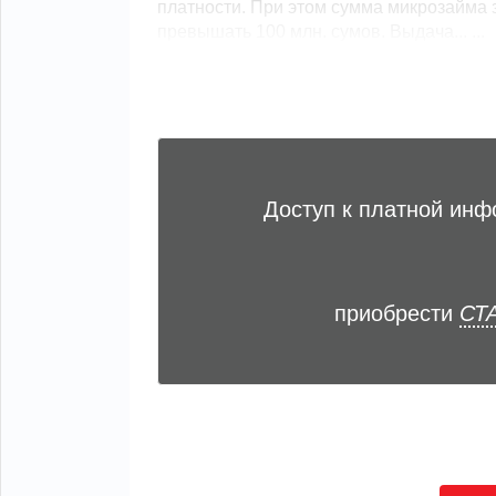
платности. При этом сумма микрозайма 
превышать 100 млн. сумов. Выдача... ...
Доступ к платной ин
приобрести
СТА