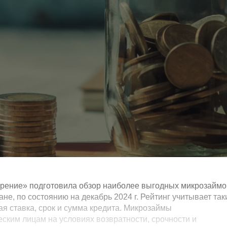
рение» подготовила обзор наиболее выгодных микрозаймо
е, по состоянию на декабрь 2024 г. Рейтинг учитывает так
ая ставка, срок и сумма кредита. Микрозаймы
ским лицам на условиях возвратности, срочности и