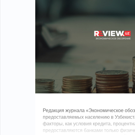
Редакция журнала «Экономическое обоз
предоставляемых населению в Узбекистан
факторы, как условия кредита, процентн
предоставляются банками только физиче