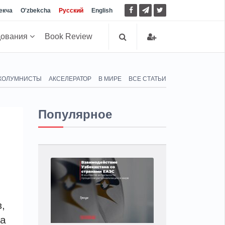
екча
O'zbekcha
Русский
English
дования
Book Review
КОЛУМНИСТЫ
АКСЕЛЕРАТОР
В МИРЕ
ВСЕ СТАТЬИ
Популярное
,
да