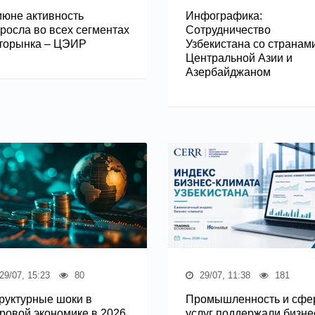
июне активность
Инфографика:
росла во всех сегментах
Сотрудничество
торынка – ЦЭИР
Узбекистана со странам
Центральной Азии и
Азербайджаном
29/07, 15:23
80
29/07, 11:38
181
руктурные шоки в
Промышленность и сфе
ровой экономике в 2026
услуг поддержали бизне