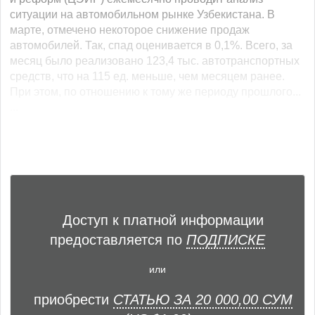
ситуации на автомобильном рынке Узбекистана. В
марте, отмечено некоторое снижение продаж
автомобилей. Так, спад оценивается в 0,1%. Всего, за
месяц было реализовано 123,4 тыс. автотранспортных
средств, что на 115 ед. меньше, чем месяцем ранее.
При этом, по отношению к тому же периоду прошлого...
...
Доступ к платной информации
предоставляется по
ПОДПИСКЕ
или
приобрести
СТАТЬЮ ЗА 20 000,00 СУМ