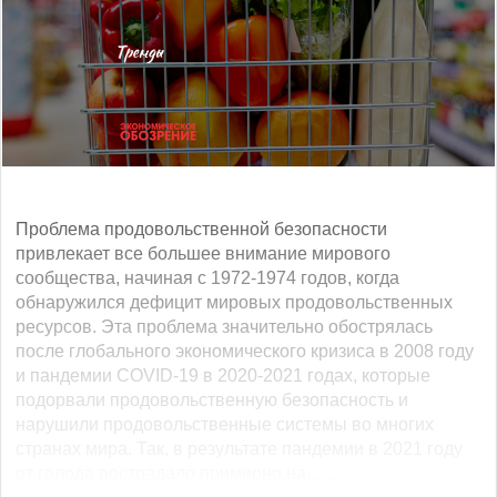
Проблема продовольственной безопасности
привлекает все большее внимание мирового
сообщества, начиная с 1972-1974 годов, когда
обнаружился дефицит мировых продовольственных
ресурсов. Эта проблема значительно обострялась
после глобального экономического кризиса в 2008 году
и пандемии COVID-19 в 2020-2021 годах, которые
подорвали продовольственную безопасность и
нарушили продовольственные системы во многих
странах мира. Так, в результате пандемии в 2021 году
от голода пострадало примерно на... ...