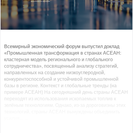
Всемирный экономический форум выпустил доклад
«Промышленная трансформация в странах АСЕАН:
кластерная модель регионального и глобального
сотрудничества», посвященный анализу стратегий,
направленных на создание низкоуглеродной,
конкурентоспособной и устойчивой промышленной
базы в регионе. Контекст и глобальные тренды (на
примере АСЕАН) На сегодняшний день страны АСЕАН
переходят из использования ископаемых топлив к
зелёным технологиям. Однако, из-за дороговизны этих
технологий, страны АСЕАН вынуждены объединить
усилия... ...