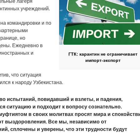
ельные лагеря
антинных учреждений.
на командировки и по
 чартерными
ранице, но
щены. Ежедневно в
иностранных и
ГТК: карантин не ограничивает
импорт-экспорт
тив, что ситуация
ился к народу Узбекистана.
о испытаний, повидавший и взлеты, и падения,
я ситуацию и подходит к вопросу сознательно.
 муфтиятом в своих молитвах просят мира и спокойств
т выздоровления. Все мы, независимо от
ий, сплочены и уверены, что эти трудности будут