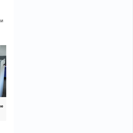
ми
ше
ы