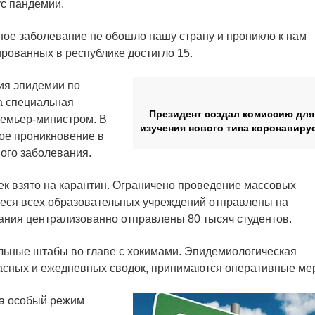
ус пандемии.
ое заболевание не обошло нашу страну и проникло к нам
рованных в республике достигло 15.
ия эпидемии по
а специальная
Президент создал комиссию для
ремьер-министром. В
изучения нового типа коронавиру
ое проникновение в
ого заболевания.
ек взято на карантин. Ограничено проведение массовых
иеся всех образовательных учреждений отправлены на
ания централизованно отправлены 80 тысяч студентов.
льные штабы во главе с хокимами. Эпидемиологическая
часных и ежедневных сводок, принимаются оперативные ме
а особый режим