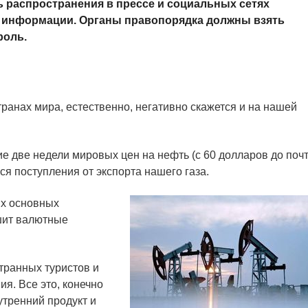
ь распространения в прессе и социальных сетях
 информации. Органы правопорядка должны взять
роль.
транах мира, естественно, негативно скажется и на нашей
е две недели мировых цен на нефть (с 60 долларов до поч
ся поступления от экспорта нашего газа.
х основных
шит валютные
транных туристов и
я. Все это, конечно
утренний продукт и