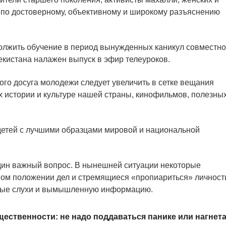
 по достоверному, объективному и широкому разъяснению
должить обучение в период вынужденных каникул совместно
кистана налажен выпуск в эфир телеуроков.
ого досуга молодежи следует увеличить в сетке вещания
 истории и культуре нашей страны, кинофильмов, полезных
детей с лучшими образцами мировой и национальной
дин важный вопрос. В нынешней ситуации некоторые
ном положении дел и стремящиеся «пропиариться» личност
чные слухи и вымышленную информацию.
щественности: не надо поддаваться панике или нагнет