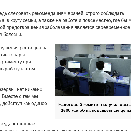
едь следовать рекомендациям врачей, строго соблюдать
, в кругу семьи, а также на работе и повсеместно, где бы 
рой предотвращения заболевания является своевременное
я болезни.
пущения роста цен на
ские товары.
артаменту при
ь работу в этом
зервы, нет никаких
. Вместе с тем мы
 действуя как единое
Налоговый комитет получил свы
1600 жалоб на повышенные цен
государственные
тели старшего поколения, активисты махалли, женских и