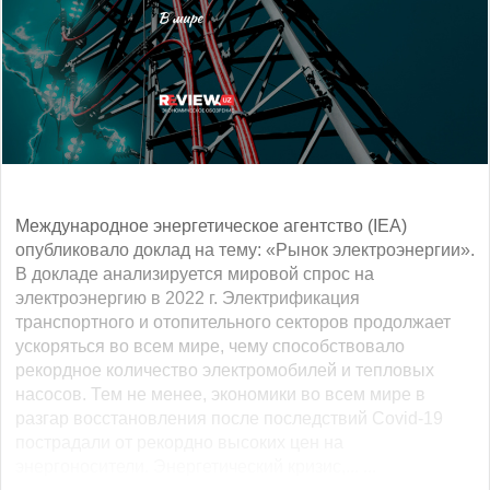
Международное энергетическое агентство (IEA)
опубликовало доклад на тему: «Рынок электроэнергии».
В докладе анализируется мировой спрос на
электроэнергию в 2022 г. Электрификация
транспортного и отопительного секторов продолжает
ускоряться во всем мире, чему способствовало
рекордное количество электромобилей и тепловых
насосов. Тем не менее, экономики во всем мире в
разгар восстановления после последствий Covid-19
пострадали от рекордно высоких цен на
энергоносители. Энергетический кризис,... ...