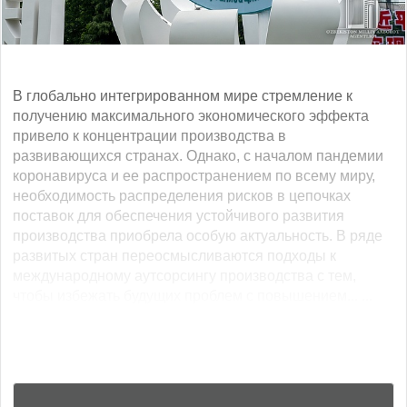
В глобально интегрированном мире стремление к
получению максимального экономического эффекта
привело к концентрации производства в
развивающихся странах. Однако, с началом пандемии
коронавируса и ее распространением по всему миру,
необходимость распределения рисков в цепочках
поставок для обеспечения устойчивого развития
производства приобрела особую актуальность. В ряде
развитых стран переосмысливаются подходы к
международному аутсорсингу производства с тем,
чтобы избежать будущих проблем с повышением... ...