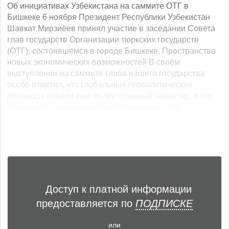
Об инициативах Узбекистана на саммите ОТГ в
Бишкеке 6 ноября Президент Республики Узбекистан
Шавкат Мирзиёев принял участие в заседании Совета
глав государств Организации тюркских государств
(ОТГ), состоявшемся в городе Бишкеке. Пространство
новых экономических возможностей В своём
выступлении на саммите глава нашего государства
особо отметил, что глобальные геополитические
процессы обрели ещё более сложный характер, и это
становится серьёзным препятствием на пути... ...
Доступ к платной информации
предоставляется по
ПОДПИСКЕ
или