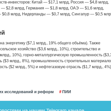
рств-инвесторов: Китай — $17,1 млрд, Россия — $4,8 млрд,
 — $2,8 млрд, Германия — $1,8 млрд, ОАЭ — $1,6 млрд,
 $0,8 млрд, Нидерланды — $0,7 млрд, Сингапур — $0,5 мл
ей
а энергетику ($7,1 млрд., 19% общего объёма). Также
ельское хозяйство ($3,6 млрд., 10%), строительство и
млрд., 10%), горно-металлургическую промышленность ($3,
ь ($3 млрд., 8%), промышленность строительных материал
ть ($2 млрд., 5%) и нефтегазовую отрасль ($1,7 млрд., 4%)
их исследований и реформ
ПИИ
новостями на нашем
Telegram
канале