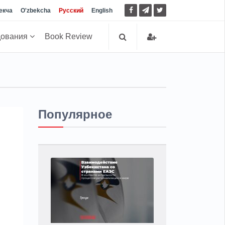
екча
O'zbekcha
Русский
English
дования
Book Review
Популярное