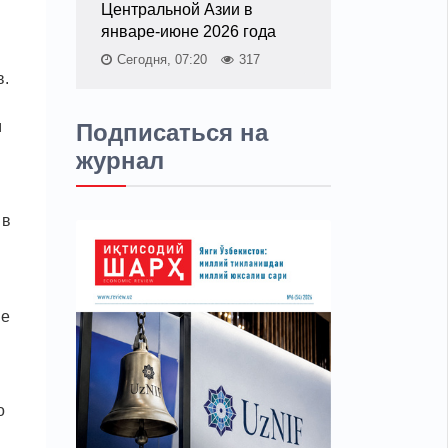
Центральной Азии в
январе-июне 2026 года
Сегодня, 07:20
317
в.
м
Подписаться на
журнал
 в
и
ие
о