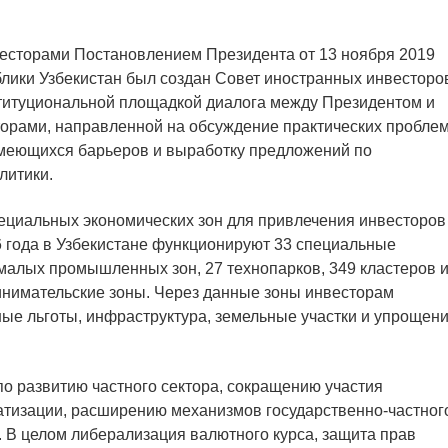
весторами Постановлением Президента от 13 ноября 2019
лики Узбекистан был создан Совет иностранных инвесторо
титуциональной площадкой диалога между Президентом и
орами, направленной на обсуждение практических пробле
имеющихся барьеров и выработку предложений по
литики.
ециальных экономических зон для привлечения инвесторов
6 года в Узбекистане функционируют 33 специальные
 малых промышленных зон, 27 технопарков, 349 кластеров 
имательские зоны. Через данные зоны инвесторам
ые льготы, инфраструктура, земельные участки и упрощен
о развитию частного сектора, сокращению участия
атизации, расширению механизмов государственно-частног
. В целом либерализация валютного курса, защита прав